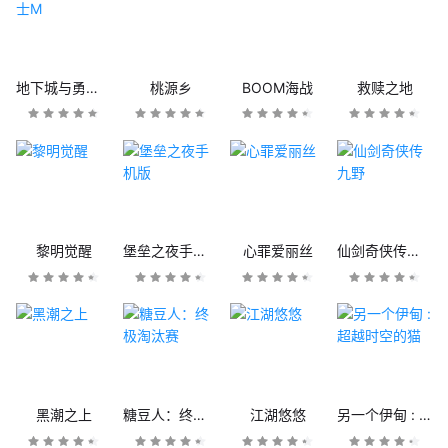
地下城与勇士M
桃源乡
BOOM海战
救赎之地
黎明觉醒
堡垒之夜手机版
心罪爱丽丝
仙剑奇侠传九野
黑潮之上
糖豆人：终极淘汰赛
江湖悠悠
另一个伊甸 : 超越时空的猫