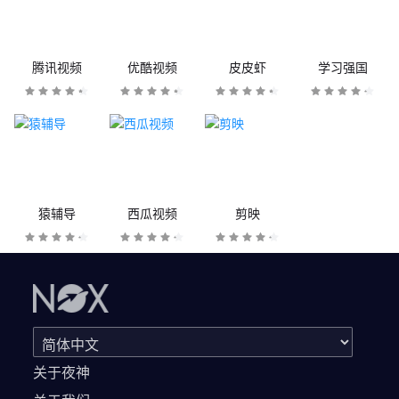
腾讯视频
优酷视频
皮皮虾
学习强国
猿辅导
西瓜视频
剪映
关于夜神