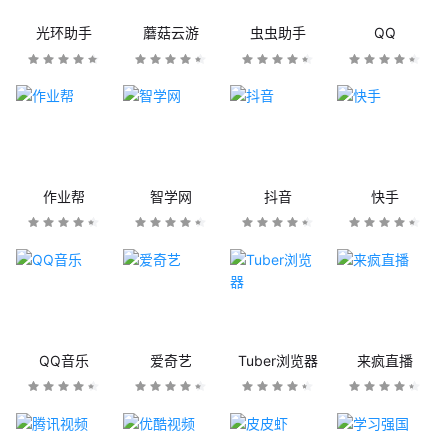
光环助手
蘑菇云游
虫虫助手
QQ
作业帮
智学网
抖音
快手
QQ音乐
爱奇艺
Tuber浏览器
来疯直播