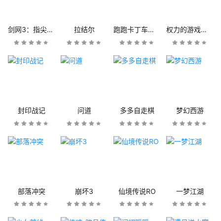
剑网3：指尖江湖
拉结尔
跑跑卡丁车官方竞速版
权力的游戏：凛冬将至
封印战记
问道
多多自走棋
梦幻西游
部落冲突
崩坏3
仙境传说RO
一梦江湖