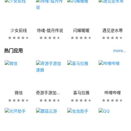
少女前线
侍魂-胧月传说
闪耀暖暖
遇见逆水寒
热门应用
more...
微信
奇游手游加速器
喜马拉雅
哔哩哔哩