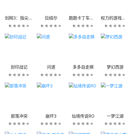
剑网3：指尖江湖
拉结尔
跑跑卡丁车官方竞速版
权力的游戏：凛冬将至
封印战记
问道
多多自走棋
梦幻西游
部落冲突
崩坏3
仙境传说RO
一梦江湖