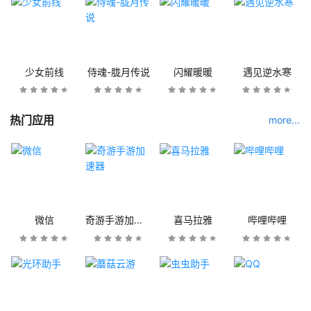
少女前线
侍魂-胧月传说
闪耀暖暖
遇见逆水寒
热门应用
more...
微信
奇游手游加速器
喜马拉雅
哔哩哔哩