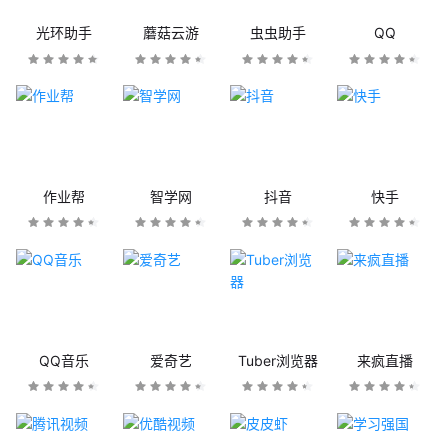
光环助手
蘑菇云游
虫虫助手
QQ
作业帮
智学网
抖音
快手
QQ音乐
爱奇艺
Tuber浏览器
来疯直播