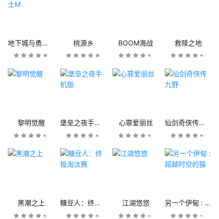
地下城与勇士M
桃源乡
BOOM海战
救赎之地
黎明觉醒
堡垒之夜手机版
心罪爱丽丝
仙剑奇侠传九野
黑潮之上
糖豆人：终极淘汰赛
江湖悠悠
另一个伊甸 : 超越时空的猫