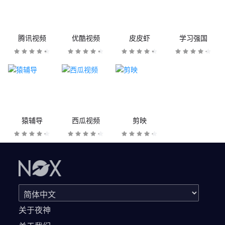
腾讯视频
优酷视频
皮皮虾
学习强国
猿辅导
西瓜视频
剪映
关于夜神