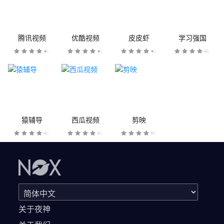
腾讯视频
优酷视频
皮皮虾
学习强国
猿辅导
西瓜视频
剪映
关于夜神