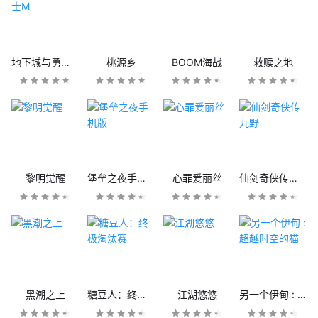
地下城与勇士M
桃源乡
BOOM海战
救赎之地
黎明觉醒
堡垒之夜手机版
心罪爱丽丝
仙剑奇侠传九野
黑潮之上
糖豆人：终极淘汰赛
江湖悠悠
另一个伊甸 : 超越时空的猫