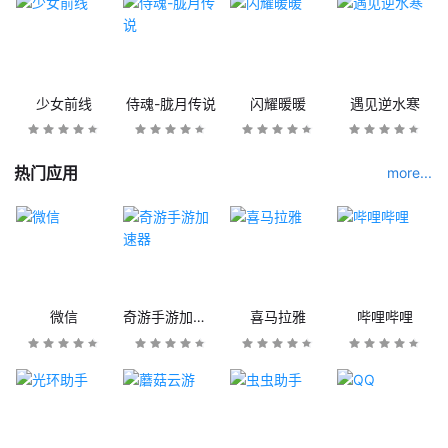
少女前线
侍魂-胧月传说
闪耀暖暖
遇见逆水寒
热门应用
more...
微信
奇游手游加速器
喜马拉雅
哔哩哔哩