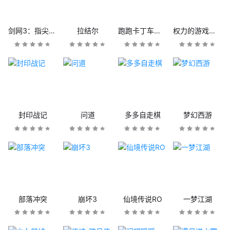
剑网3：指尖江湖
拉结尔
跑跑卡丁车官方竞速版
权力的游戏：凛冬将至
封印战记
问道
多多自走棋
梦幻西游
部落冲突
崩坏3
仙境传说RO
一梦江湖