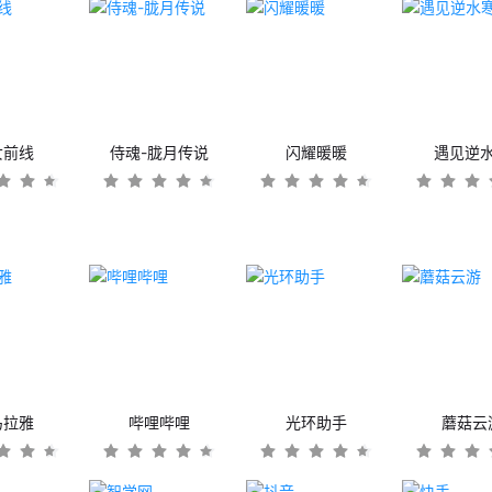
女前线
侍魂-胧月传说
闪耀暖暖
遇见逆
马拉雅
哔哩哔哩
光环助手
蘑菇云