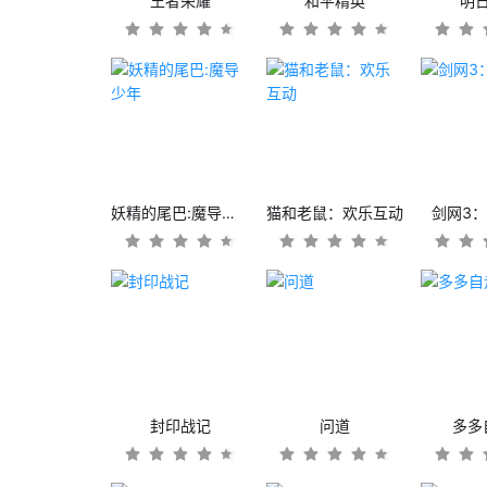
王者荣耀
和平精英
明
妖精的尾巴:魔导少年
猫和老鼠：欢乐互动
剑网3
封印战记
问道
多多