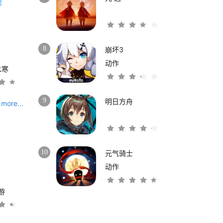
8
崩坏3
动作
水寒
9
明日方舟
more...
10
元气骑士
动作
游