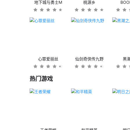
地下城与勇士M
桃源乡
BO
心罪爱丽丝
仙剑奇侠传九野
黑
热门游戏