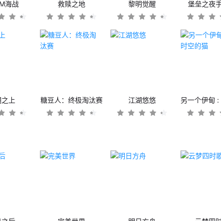
OM海战
救赎之地
黎明觉醒
堡垒之夜
潮之上
糖豆人：终极淘汰赛
江湖悠悠