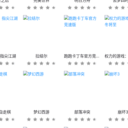
日之后
完美世界
明日方舟
云梦四
：指尖江湖
拉结尔
跑跑卡丁车官方竞速版
自走棋
梦幻西游
部落冲突
崩坏