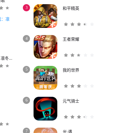
时歌
3
和平精英
4
王者荣耀
权力的游戏：凛冬将至
5
我的世界
6
元气骑士
3
7
光·遇