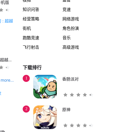
手机版
知识问答
竞速
经营策略
网络游戏
街机
角色扮演
跑酷竞速
音乐
飞行射击
高级游戏
另一个伊甸 : 超越时空的猫
下载排行
1
香肠派对
more...
2
原神