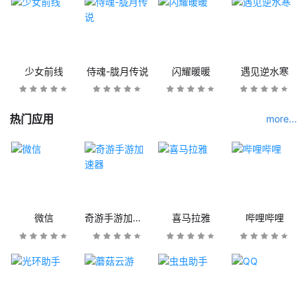
少女前线
侍魂-胧月传说
闪耀暖暖
遇见逆水寒
热门应用
more...
微信
奇游手游加速器
喜马拉雅
哔哩哔哩