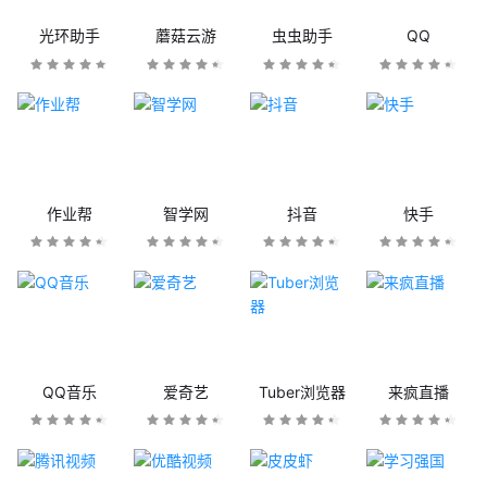
光环助手
蘑菇云游
虫虫助手
QQ
作业帮
智学网
抖音
快手
QQ音乐
爱奇艺
Tuber浏览器
来疯直播