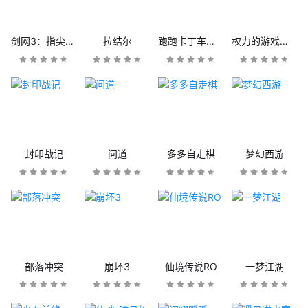
剑网3：指尖江湖
拉结尔
跑跑卡丁车官方竞速版
权力的游戏：凛冬将至
封印战记
问道
多多自走棋
梦幻西游
部落冲突
崩坏3
仙境传说RO
一梦江湖