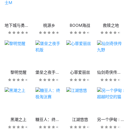
地下城与勇士M
桃源乡
BOOM海战
救赎之地
黎明觉醒
堡垒之夜手机版
心罪爱丽丝
仙剑奇侠传九野
黑潮之上
糖豆人：终极淘汰赛
江湖悠悠
另一个伊甸 : 超越时空的猫