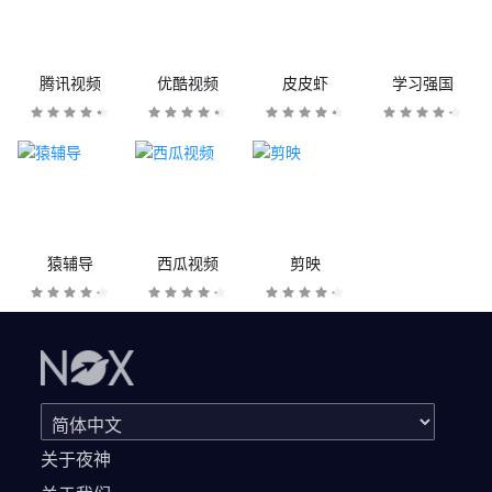
腾讯视频
优酷视频
皮皮虾
学习强国
猿辅导
西瓜视频
剪映
关于夜神