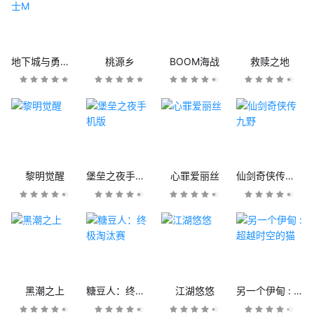
地下城与勇士M
桃源乡
BOOM海战
救赎之地
黎明觉醒
堡垒之夜手机版
心罪爱丽丝
仙剑奇侠传九野
黑潮之上
糖豆人：终极淘汰赛
江湖悠悠
另一个伊甸 : 超越时空的猫