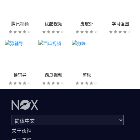
腾讯视频
优酷视频
皮皮虾
学习强国
猿辅导
西瓜视频
剪映
关于夜神