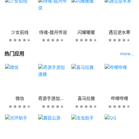
少女前线
侍魂-胧月传说
闪耀暖暖
遇见逆水寒
热门应用
more...
微信
奇游手游加速器
喜马拉雅
哔哩哔哩