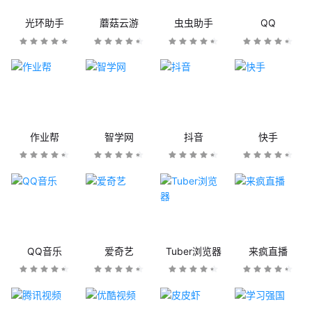
光环助手
蘑菇云游
虫虫助手
QQ
作业帮
智学网
抖音
快手
QQ音乐
爱奇艺
Tuber浏览器
来疯直播