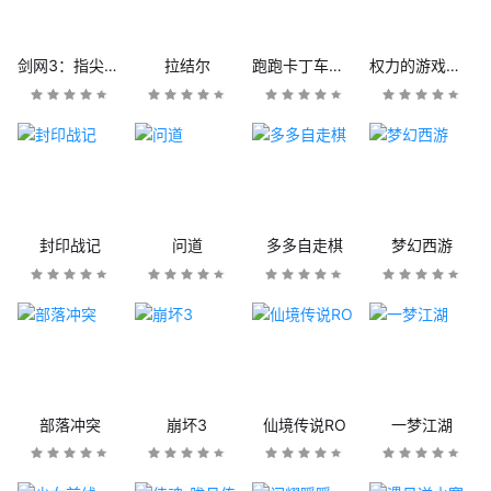
剑网3：指尖江湖
拉结尔
跑跑卡丁车官方竞速版
权力的游戏：凛冬将至
封印战记
问道
多多自走棋
梦幻西游
部落冲突
崩坏3
仙境传说RO
一梦江湖