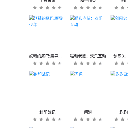
王者荣耀
和平精英
明
妖精的尾巴:魔导少年
猫和老鼠：欢乐互动
剑网3
封印战记
问道
多多