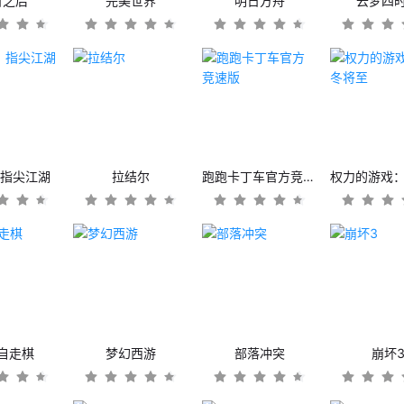
日之后
完美世界
明日方舟
云梦四
：指尖江湖
拉结尔
跑跑卡丁车官方竞速版
自走棋
梦幻西游
部落冲突
崩坏