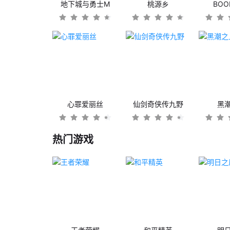
地下城与勇士M
桃源乡
BO
心罪爱丽丝
仙剑奇侠传九野
黑
热门游戏