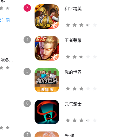
时歌
3
和平精英
4
王者荣耀
权力的游戏：凛冬将至
5
我的世界
6
元气骑士
3
7
光·遇