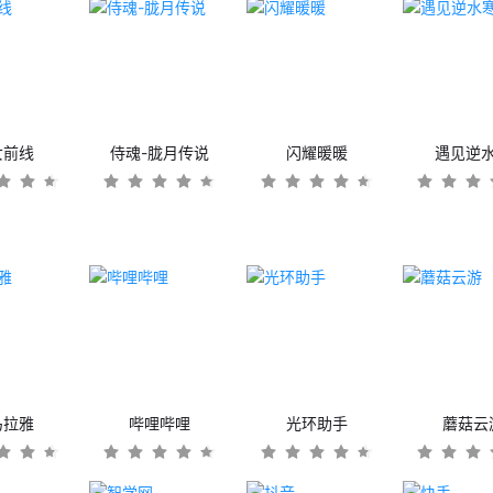
女前线
侍魂-胧月传说
闪耀暖暖
遇见逆
马拉雅
哔哩哔哩
光环助手
蘑菇云