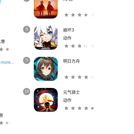
8
崩坏3
动作
水寒
9
明日方舟
more...
10
元气骑士
动作
游