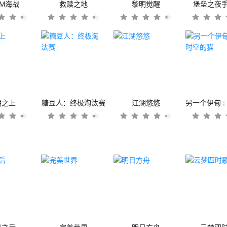
OM海战
救赎之地
黎明觉醒
堡垒之夜
潮之上
糖豆人：终极淘汰赛
江湖悠悠