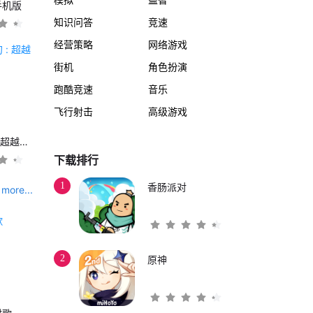
手机版
知识问答
竞速
经营策略
网络游戏
街机
角色扮演
跑酷竞速
音乐
飞行射击
高级游戏
另一个伊甸 : 超越时空的猫
下载排行
1
香肠派对
more...
2
原神