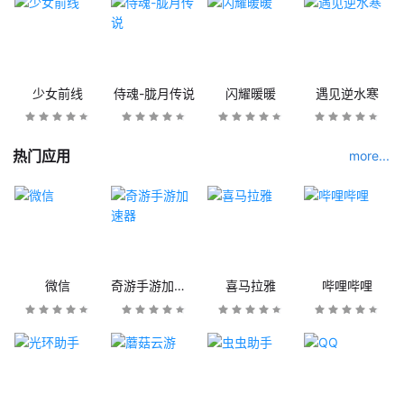
少女前线
侍魂-胧月传说
闪耀暖暖
遇见逆水寒
热门应用
more...
微信
奇游手游加速器
喜马拉雅
哔哩哔哩