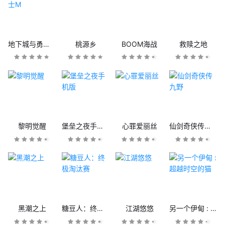
地下城与勇士M
桃源乡
BOOM海战
救赎之地
黎明觉醒
堡垒之夜手机版
心罪爱丽丝
仙剑奇侠传九野
黑潮之上
糖豆人：终极淘汰赛
江湖悠悠
另一个伊甸 : 超越时空的猫