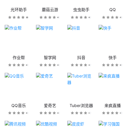
光环助手
蘑菇云游
虫虫助手
QQ
作业帮
智学网
抖音
快手
QQ音乐
爱奇艺
Tuber浏览器
来疯直播