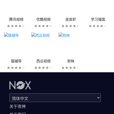
腾讯视频
优酷视频
皮皮虾
学习强国
猿辅导
西瓜视频
剪映
关于夜神