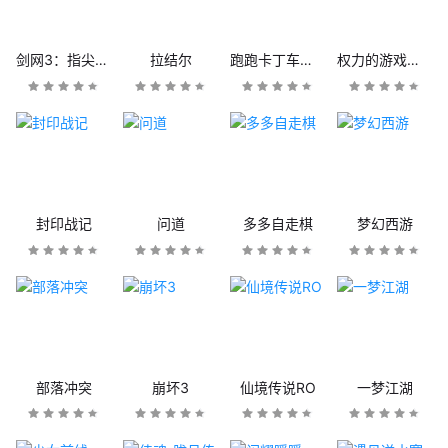
剑网3：指尖江湖
拉结尔
跑跑卡丁车官方竞速版
权力的游戏：凛冬将至
封印战记
问道
多多自走棋
梦幻西游
部落冲突
崩坏3
仙境传说RO
一梦江湖