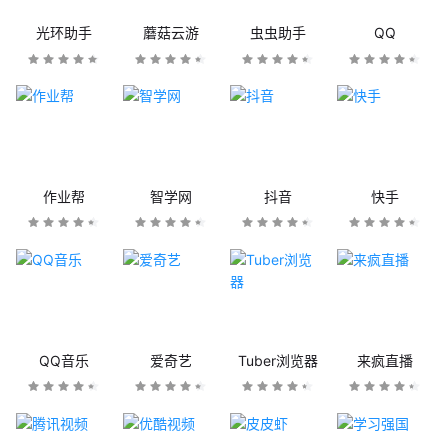
光环助手
蘑菇云游
虫虫助手
QQ
作业帮
智学网
抖音
快手
QQ音乐
爱奇艺
Tuber浏览器
来疯直播