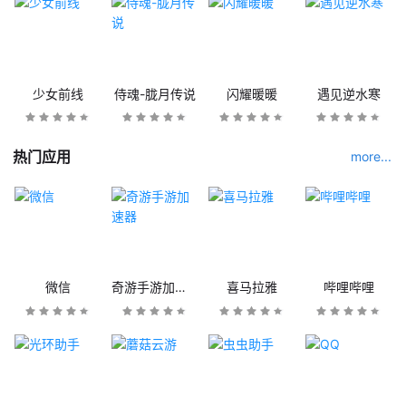
少女前线
侍魂-胧月传说
闪耀暖暖
遇见逆水寒
热门应用
more...
微信
奇游手游加速器
喜马拉雅
哔哩哔哩