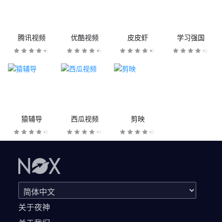
腾讯视频
优酷视频
皮皮虾
学习强国
猿辅导
西瓜视频
剪映
关于夜神