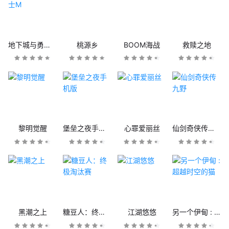
地下城与勇士M
桃源乡
BOOM海战
救赎之地
黎明觉醒
堡垒之夜手机版
心罪爱丽丝
仙剑奇侠传九野
黑潮之上
糖豆人：终极淘汰赛
江湖悠悠
另一个伊甸 : 超越时空的猫