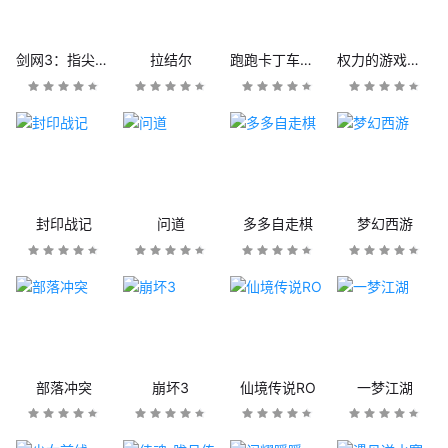
剑网3：指尖江湖
拉结尔
跑跑卡丁车官方竞速版
权力的游戏：凛冬将至
封印战记
问道
多多自走棋
梦幻西游
部落冲突
崩坏3
仙境传说RO
一梦江湖