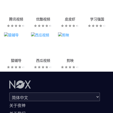
腾讯视频
优酷视频
皮皮虾
学习强国
猿辅导
西瓜视频
剪映
关于夜神