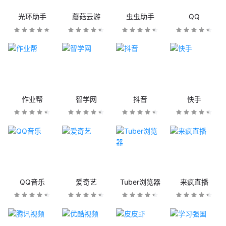
光环助手
蘑菇云游
虫虫助手
QQ
作业帮
智学网
抖音
快手
QQ音乐
爱奇艺
Tuber浏览器
来疯直播