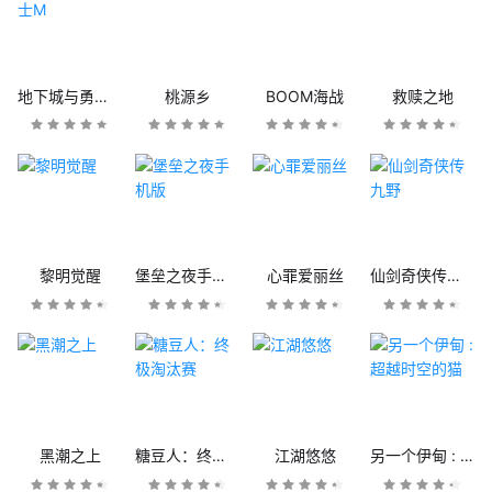
地下城与勇士M
桃源乡
BOOM海战
救赎之地
黎明觉醒
堡垒之夜手机版
心罪爱丽丝
仙剑奇侠传九野
黑潮之上
糖豆人：终极淘汰赛
江湖悠悠
另一个伊甸 : 超越时空的猫