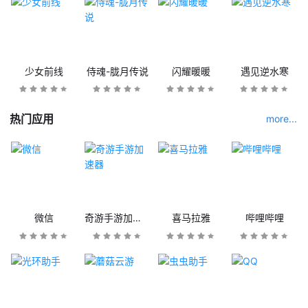
少女前线
侍魂-胧月传说
闪耀暖暖
遇见逆水寒
热门应用
more...
微信
奇游手游加速器
喜马拉雅
哔哩哔哩