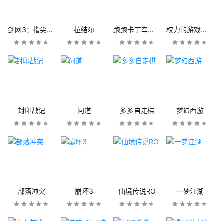
剑网3：指尖江湖
拉结尔
跑跑卡丁车官方竞速版
权力的游戏：凛冬将至
封印战记
问道
多多自走棋
梦幻西游
部落冲突
崩坏3
仙境传说RO
一梦江湖