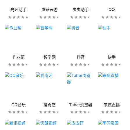
光环助手
蘑菇云游
虫虫助手
QQ
作业帮
智学网
抖音
快手
QQ音乐
爱奇艺
Tuber浏览器
来疯直播