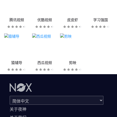
腾讯视频
优酷视频
皮皮虾
学习强国
猿辅导
西瓜视频
剪映
关于夜神