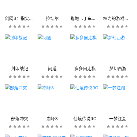
剑网3：指尖江湖
拉结尔
跑跑卡丁车官方竞速版
权力的游戏：凛冬将至
封印战记
问道
多多自走棋
梦幻西游
部落冲突
崩坏3
仙境传说RO
一梦江湖