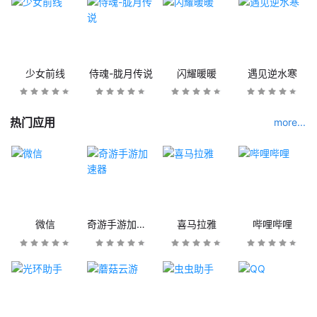
少女前线
侍魂-胧月传说
闪耀暖暖
遇见逆水寒
热门应用
more...
微信
奇游手游加速器
喜马拉雅
哔哩哔哩