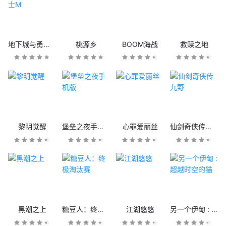
地下城与勇士M
桃源乡
BOOM海战
救赎之地
黎明觉醒
堡垒之夜手机版
心罪爱丽丝
仙剑奇侠传九野
黑潮之上
糖豆人：终极淘汰赛
江湖悠悠
另一个伊甸 : 超越时空的猫