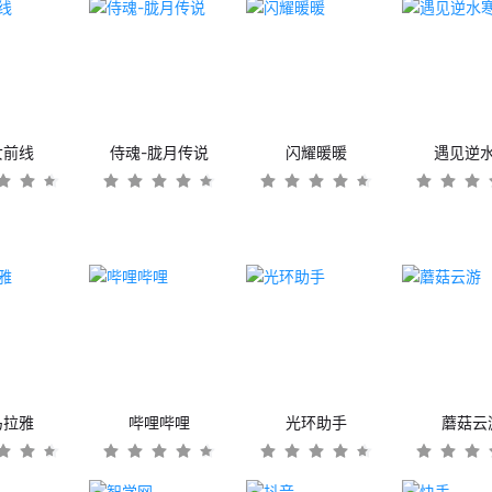
女前线
侍魂-胧月传说
闪耀暖暖
遇见逆
马拉雅
哔哩哔哩
光环助手
蘑菇云