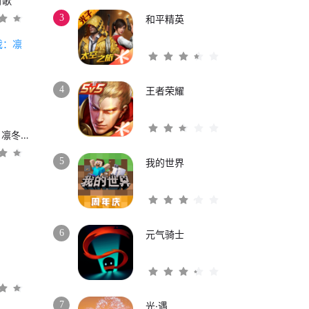
时歌
3
和平精英
4
王者荣耀
权力的游戏：凛冬将至
5
我的世界
6
元气骑士
3
7
光·遇