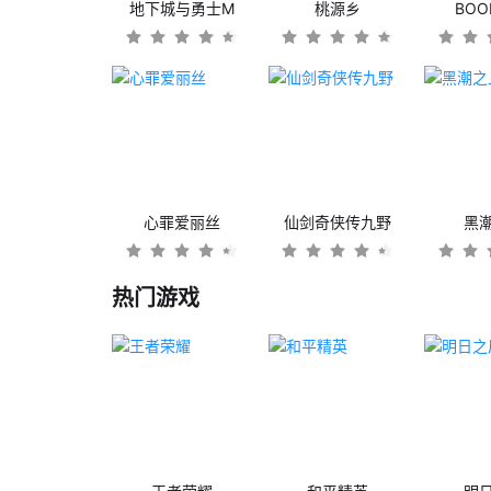
地下城与勇士M
桃源乡
BO
心罪爱丽丝
仙剑奇侠传九野
黑
热门游戏