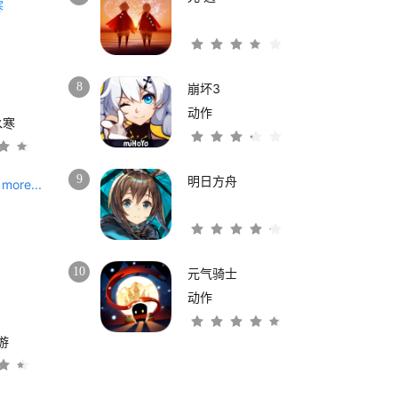
8
崩坏3
动作
水寒
9
明日方舟
more...
10
元气骑士
动作
游