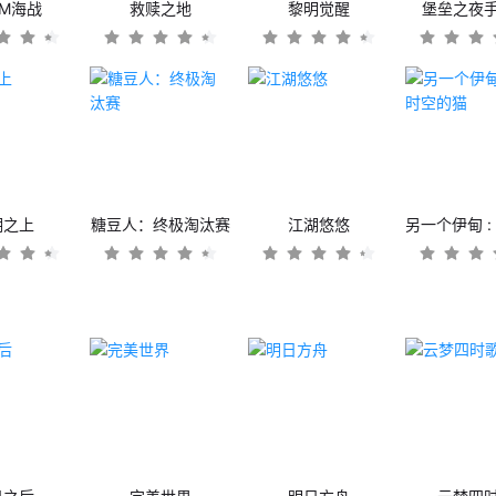
OM海战
救赎之地
黎明觉醒
堡垒之夜
潮之上
糖豆人：终极淘汰赛
江湖悠悠