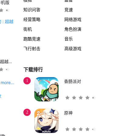
手机版
知识问答
竞速
经营策略
网络游戏
街机
角色扮演
跑酷竞速
音乐
飞行射击
高级游戏
另一个伊甸 : 超越时空的猫
下载排行
1
香肠派对
more...
2
原神