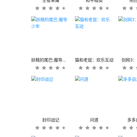
王者荣耀
和平精英
明
妖精的尾巴:魔导少年
猫和老鼠：欢乐互动
剑网3
封印战记
问道
多多