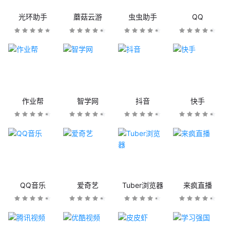
光环助手
蘑菇云游
虫虫助手
QQ
作业帮
智学网
抖音
快手
QQ音乐
爱奇艺
Tuber浏览器
来疯直播