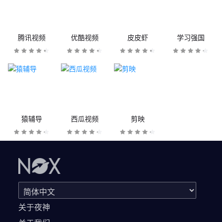
腾讯视频
优酷视频
皮皮虾
学习强国
猿辅导
西瓜视频
剪映
关于夜神