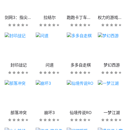
剑网3：指尖江湖
拉结尔
跑跑卡丁车官方竞速版
权力的游戏：凛冬将至
封印战记
问道
多多自走棋
梦幻西游
部落冲突
崩坏3
仙境传说RO
一梦江湖