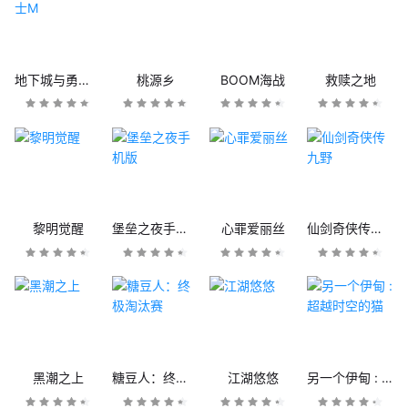
地下城与勇士M
桃源乡
BOOM海战
救赎之地
黎明觉醒
堡垒之夜手机版
心罪爱丽丝
仙剑奇侠传九野
黑潮之上
糖豆人：终极淘汰赛
江湖悠悠
另一个伊甸 : 超越时空的猫