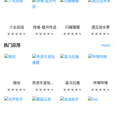
少女前线
侍魂-胧月传说
闪耀暖暖
遇见逆水寒
热门应用
more...
微信
奇游手游加速器
喜马拉雅
哔哩哔哩