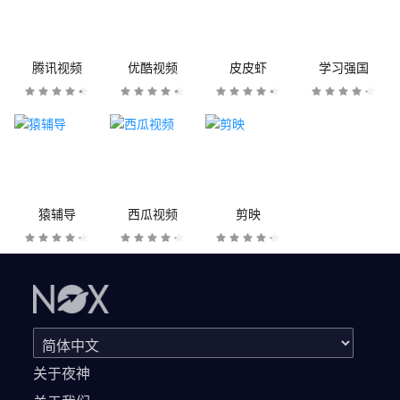
腾讯视频
优酷视频
皮皮虾
学习强国
猿辅导
西瓜视频
剪映
关于夜神