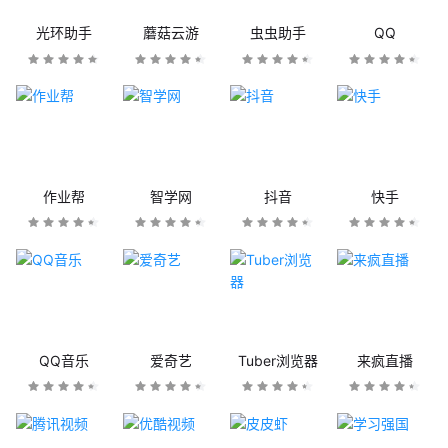
光环助手
蘑菇云游
虫虫助手
QQ
作业帮
智学网
抖音
快手
QQ音乐
爱奇艺
Tuber浏览器
来疯直播