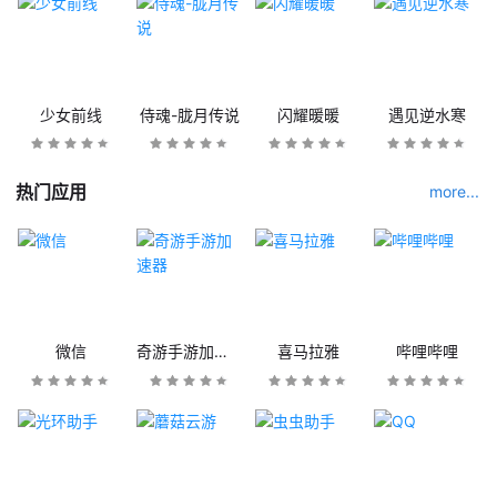
少女前线
侍魂-胧月传说
闪耀暖暖
遇见逆水寒
热门应用
more...
微信
奇游手游加速器
喜马拉雅
哔哩哔哩