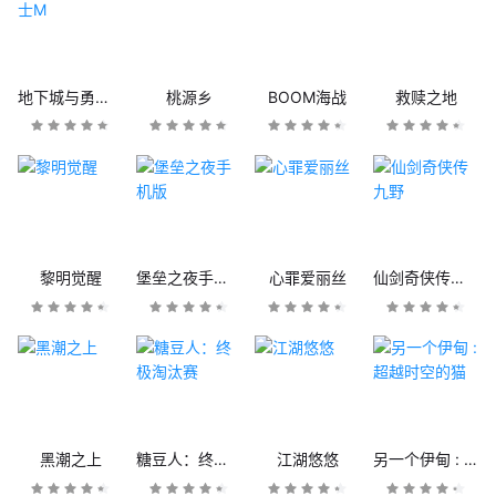
地下城与勇士M
桃源乡
BOOM海战
救赎之地
黎明觉醒
堡垒之夜手机版
心罪爱丽丝
仙剑奇侠传九野
黑潮之上
糖豆人：终极淘汰赛
江湖悠悠
另一个伊甸 : 超越时空的猫