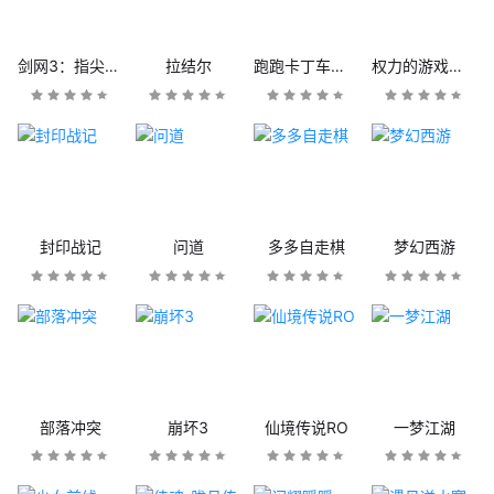
剑网3：指尖江湖
拉结尔
跑跑卡丁车官方竞速版
权力的游戏：凛冬将至
封印战记
问道
多多自走棋
梦幻西游
部落冲突
崩坏3
仙境传说RO
一梦江湖