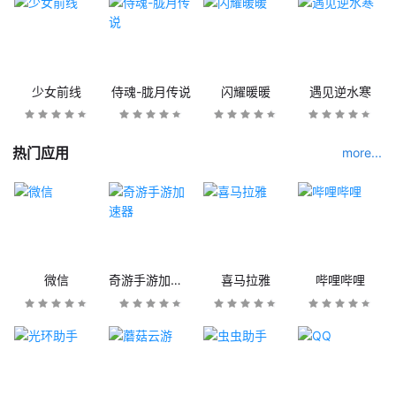
少女前线
侍魂-胧月传说
闪耀暖暖
遇见逆水寒
热门应用
more...
微信
奇游手游加速器
喜马拉雅
哔哩哔哩