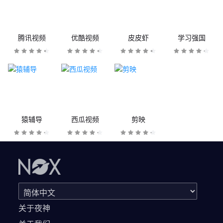
腾讯视频
优酷视频
皮皮虾
学习强国
猿辅导
西瓜视频
剪映
关于夜神