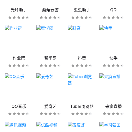
光环助手
蘑菇云游
虫虫助手
QQ
作业帮
智学网
抖音
快手
QQ音乐
爱奇艺
Tuber浏览器
来疯直播