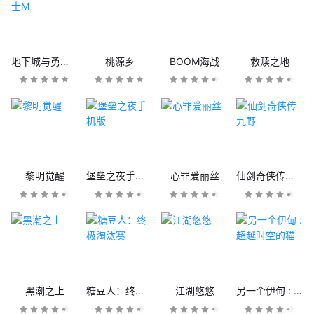
地下城与勇士M
桃源乡
BOOM海战
救赎之地
黎明觉醒
堡垒之夜手机版
心罪爱丽丝
仙剑奇侠传九野
黑潮之上
糖豆人：终极淘汰赛
江湖悠悠
另一个伊甸 : 超越时空的猫