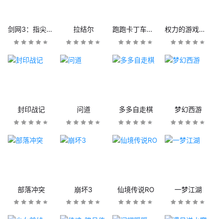
剑网3：指尖江湖
拉结尔
跑跑卡丁车官方竞速版
权力的游戏：凛冬将至
封印战记
问道
多多自走棋
梦幻西游
部落冲突
崩坏3
仙境传说RO
一梦江湖