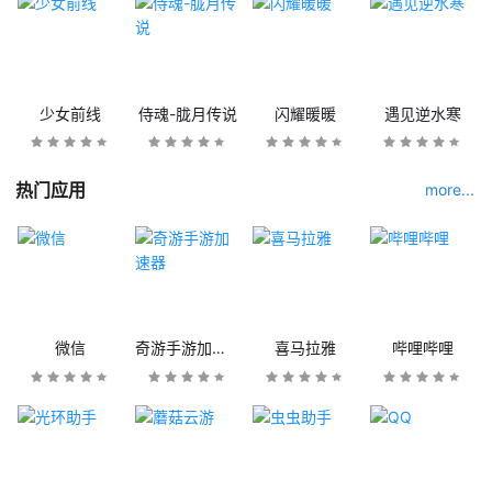
少女前线
侍魂-胧月传说
闪耀暖暖
遇见逆水寒
热门应用
more...
微信
奇游手游加速器
喜马拉雅
哔哩哔哩