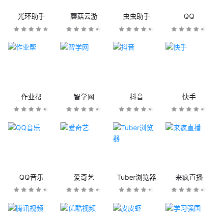
光环助手
蘑菇云游
虫虫助手
QQ
作业帮
智学网
抖音
快手
QQ音乐
爱奇艺
Tuber浏览器
来疯直播