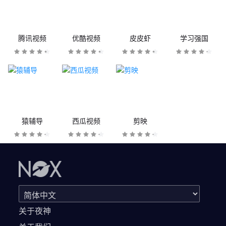
腾讯视频
优酷视频
皮皮虾
学习强国
猿辅导
西瓜视频
剪映
关于夜神