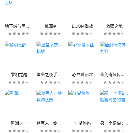
地下城与勇士M
桃源乡
BOOM海战
救赎之地
黎明觉醒
堡垒之夜手机版
心罪爱丽丝
仙剑奇侠传九野
黑潮之上
糖豆人：终极淘汰赛
江湖悠悠
另一个伊甸 : 超越时空的猫