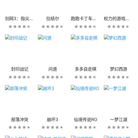
剑网3：指尖江湖
拉结尔
跑跑卡丁车官方竞速版
权力的游戏：凛冬将至
封印战记
问道
多多自走棋
梦幻西游
部落冲突
崩坏3
仙境传说RO
一梦江湖