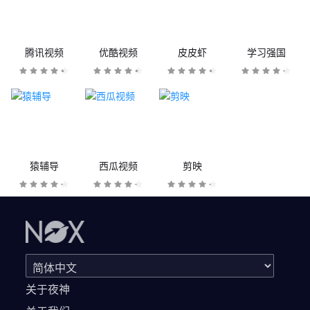
腾讯视频
优酷视频
皮皮虾
学习强国
猿辅导
西瓜视频
剪映
关于夜神