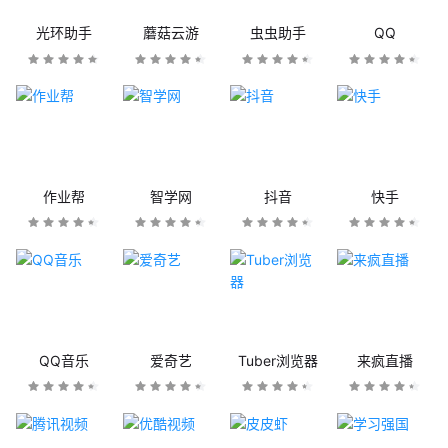
光环助手
蘑菇云游
虫虫助手
QQ
作业帮
智学网
抖音
快手
QQ音乐
爱奇艺
Tuber浏览器
来疯直播