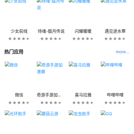
少女前线
侍魂-胧月传说
闪耀暖暖
遇见逆水寒
热门应用
more...
微信
奇游手游加速器
喜马拉雅
哔哩哔哩