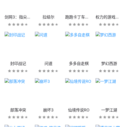
剑网3：指尖江湖
拉结尔
跑跑卡丁车官方竞速版
权力的游戏：凛冬将至
封印战记
问道
多多自走棋
梦幻西游
部落冲突
崩坏3
仙境传说RO
一梦江湖