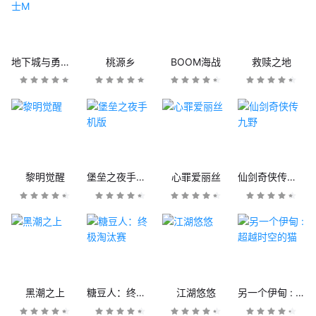
地下城与勇士M
桃源乡
BOOM海战
救赎之地
黎明觉醒
堡垒之夜手机版
心罪爱丽丝
仙剑奇侠传九野
黑潮之上
糖豆人：终极淘汰赛
江湖悠悠
另一个伊甸 : 超越时空的猫