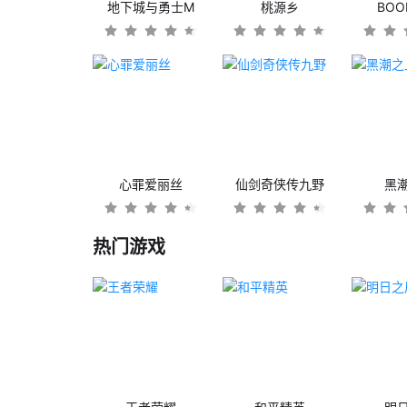
地下城与勇士M
桃源乡
BO
心罪爱丽丝
仙剑奇侠传九野
黑
热门游戏