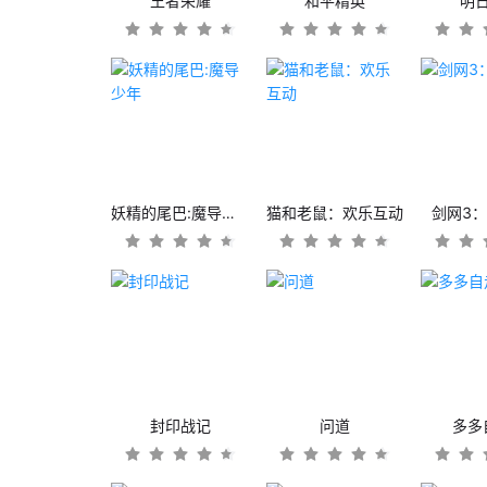
王者荣耀
和平精英
明
妖精的尾巴:魔导少年
猫和老鼠：欢乐互动
剑网3
封印战记
问道
多多