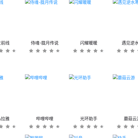
女前线
侍魂-胧月传说
闪耀暖暖
遇见逆
马拉雅
哔哩哔哩
光环助手
蘑菇云