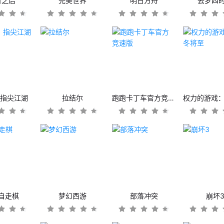
日之后
完美世界
明日方舟
云梦四
：指尖江湖
拉结尔
跑跑卡丁车官方竞速版
自走棋
梦幻西游
部落冲突
崩坏