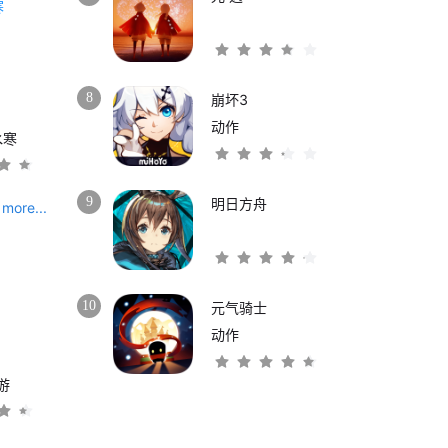
8
崩坏3
动作
水寒
9
明日方舟
more...
10
元气骑士
动作
游