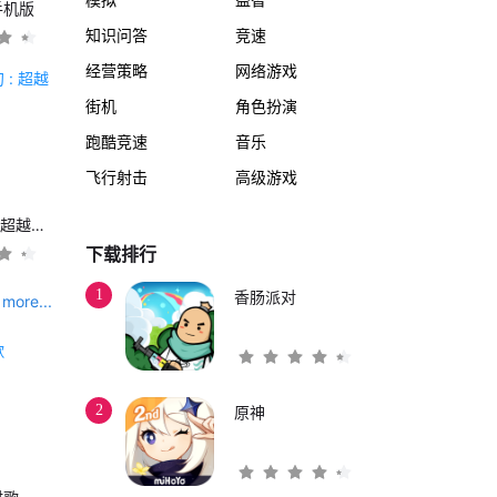
手机版
知识问答
竞速
经营策略
网络游戏
街机
角色扮演
跑酷竞速
音乐
飞行射击
高级游戏
另一个伊甸 : 超越时空的猫
下载排行
1
香肠派对
more...
2
原神