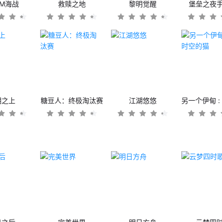
OM海战
救赎之地
黎明觉醒
堡垒之夜
潮之上
糖豆人：终极淘汰赛
江湖悠悠