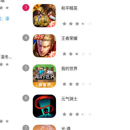
时歌
3
和平精英
4
王者荣耀
权力的游戏：凛冬将至
5
我的世界
6
元气骑士
3
7
光·遇