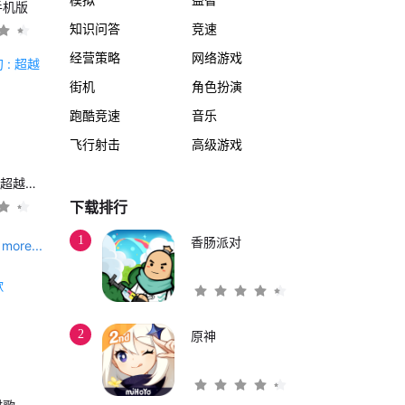
手机版
知识问答
竞速
经营策略
网络游戏
街机
角色扮演
跑酷竞速
音乐
飞行射击
高级游戏
另一个伊甸 : 超越时空的猫
下载排行
1
香肠派对
more...
2
原神