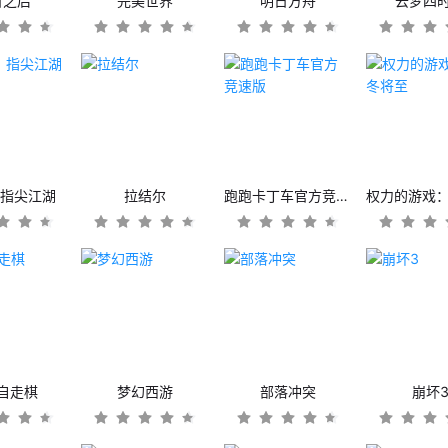
日之后
完美世界
明日方舟
云梦四
：指尖江湖
拉结尔
跑跑卡丁车官方竞速版
自走棋
梦幻西游
部落冲突
崩坏