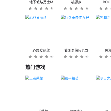
地下城与勇士M
桃源乡
BO
心罪爱丽丝
仙剑奇侠传九野
黑
热门游戏