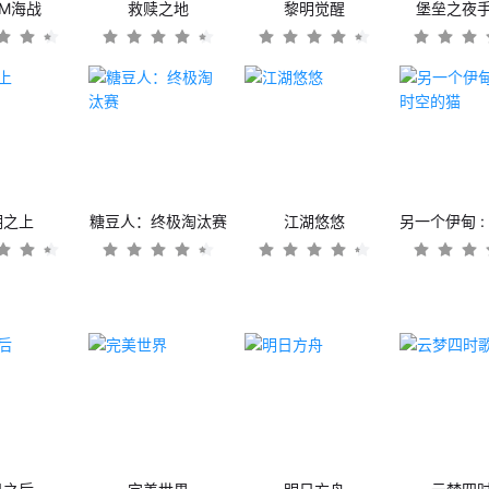
OM海战
救赎之地
黎明觉醒
堡垒之夜
潮之上
糖豆人：终极淘汰赛
江湖悠悠