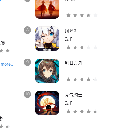
8
崩坏3
动作
水寒
9
明日方舟
more...
10
元气骑士
动作
游