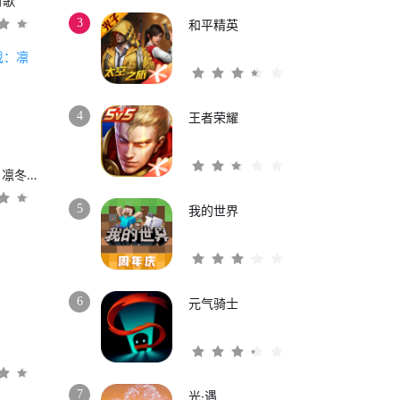
时歌
3
和平精英
4
王者荣耀
权力的游戏：凛冬将至
5
我的世界
6
元气骑士
3
7
光·遇