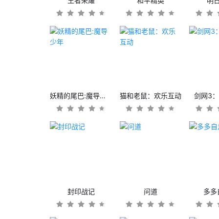
王者荣耀
和平精英
明
妖精的尾巴:魔导少年
猫和老鼠：欢乐互动
剑网3
封印战记
问道
多多