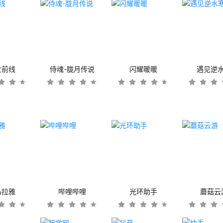
女前线
侍魂-胧月传说
闪耀暖暖
遇见逆
马拉雅
哔哩哔哩
光环助手
蘑菇云