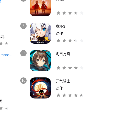
8
崩坏3
动作
水寒
9
明日方舟
more...
10
元气骑士
动作
游