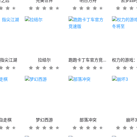
日之后
完美世界
明日方舟
云梦四
：指尖江湖
拉结尔
跑跑卡丁车官方竞速版
自走棋
梦幻西游
部落冲突
崩坏