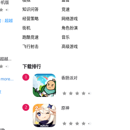
手机版
知识问答
竞速
经营策略
网络游戏
街机
角色扮演
跑酷竞速
音乐
飞行射击
高级游戏
另一个伊甸 : 超越时空的猫
下载排行
1
香肠派对
more...
2
原神