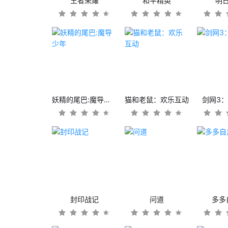
王者荣耀
和平精英
明
妖精的尾巴:魔导少年
猫和老鼠：欢乐互动
剑网3
封印战记
问道
多多