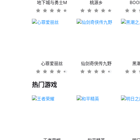
地下城与勇士M
桃源乡
BO
心罪爱丽丝
仙剑奇侠传九野
黑
热门游戏