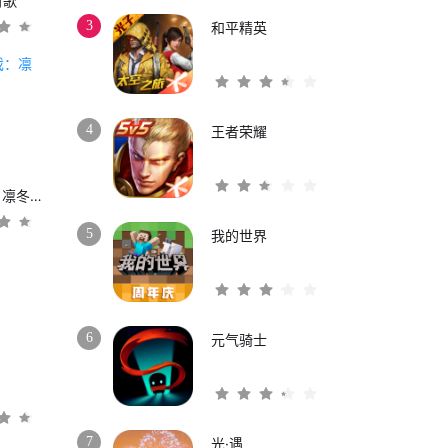
时歌
3
和平精英
4
王者荣耀
权力的游戏：凛冬将至
5
我的世界
6
元气骑士
3
7
光·遇