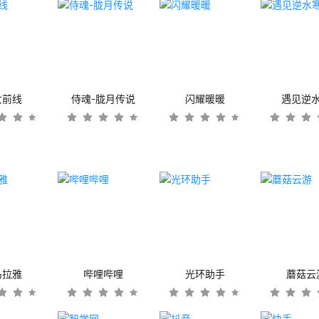
女前线
侍魂-胧月传说
闪耀暖暖
遇见逆
马拉雅
哔哩哔哩
光环助手
蘑菇云