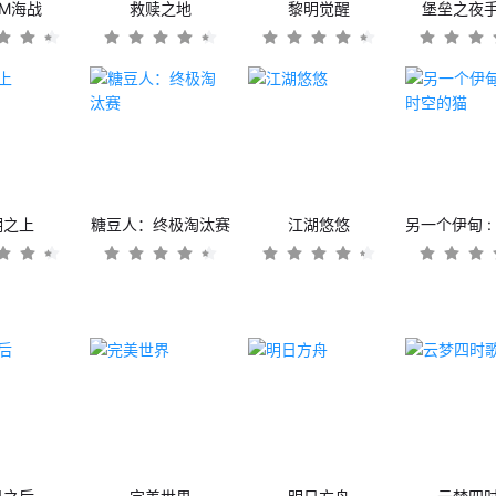
OM海战
救赎之地
黎明觉醒
堡垒之夜
潮之上
糖豆人：终极淘汰赛
江湖悠悠