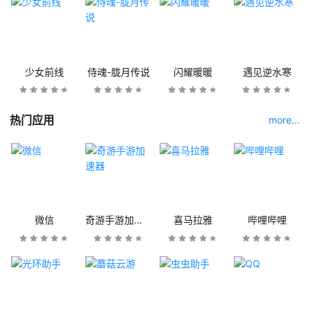
少女前线
侍魂-胧月传说
闪耀暖暖
遇见逆水寒
热门应用
more...
微信
奇游手游加速器
喜马拉雅
哔哩哔哩