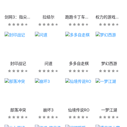
剑网3：指尖江湖
拉结尔
跑跑卡丁车官方竞速版
权力的游戏：凛冬将至
封印战记
问道
多多自走棋
梦幻西游
部落冲突
崩坏3
仙境传说RO
一梦江湖