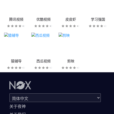
腾讯视频
优酷视频
皮皮虾
学习强国
猿辅导
西瓜视频
剪映
关于夜神