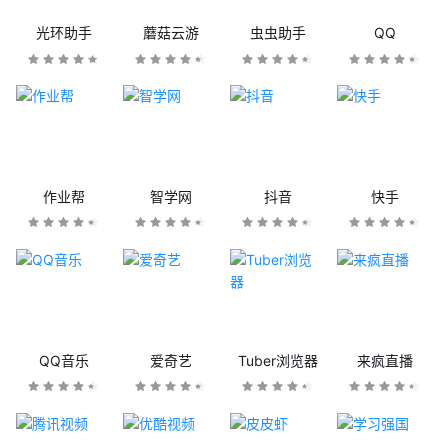
光环助手
蘑菇云游
虫虫助手
QQ
作业帮
智学网
抖音
快手
QQ音乐
爱奇艺
Tuber浏览器
来疯直播