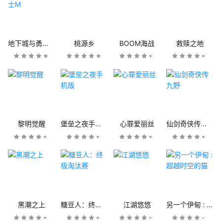
地下城与勇士M
桃源乡
BOOM海战
救赎之地
黎明觉醒
堡垒之夜手机版
心罪爱丽丝
仙剑奇侠传九野
黑潮之上
糖豆人：终极淘汰赛
江湖悠悠
另一个伊甸 : 超越时空的猫