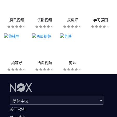
腾讯视频
优酷视频
皮皮虾
学习强国
猿辅导
西瓜视频
剪映
关于夜神