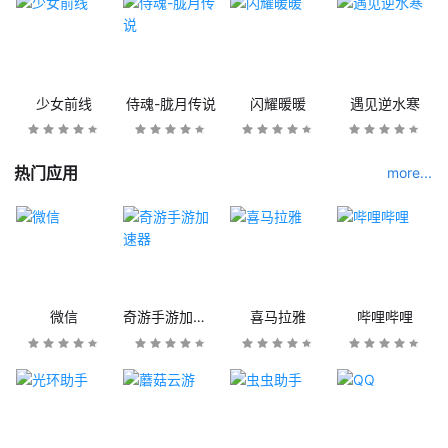
少女前线
侍魂-胧月传说
闪耀暖暖
遇见逆水寒
热门应用
more...
微信
奇游手游加速器
喜马拉雅
哔哩哔哩