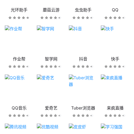
光环助手
蘑菇云游
虫虫助手
QQ
作业帮
智学网
抖音
快手
QQ音乐
爱奇艺
Tuber浏览器
来疯直播