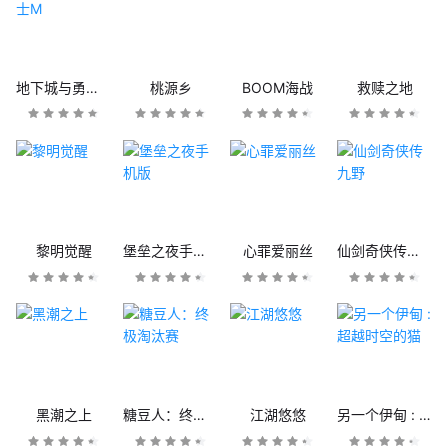
地下城与勇士M
桃源乡
BOOM海战
救赎之地
黎明觉醒
堡垒之夜手机版
心罪爱丽丝
仙剑奇侠传九野
黑潮之上
糖豆人：终极淘汰赛
江湖悠悠
另一个伊甸 : 超越时空的猫