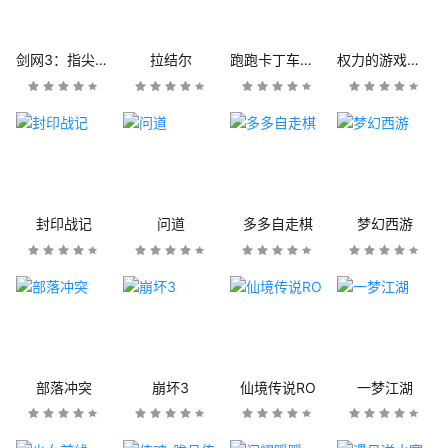
剑网3：指尖江湖
拉结尔
跑跑卡丁车官方竞速版
权力的游戏：凛冬将至
封印战记
问道
多多自走棋
梦幻西游
部落冲突
崩坏3
仙境传说RO
一梦江湖