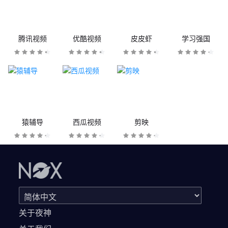
腾讯视频
优酷视频
皮皮虾
学习强国
猿辅导
西瓜视频
剪映
关于夜神