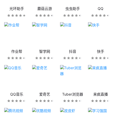
光环助手
蘑菇云游
虫虫助手
QQ
作业帮
智学网
抖音
快手
QQ音乐
爱奇艺
Tuber浏览器
来疯直播