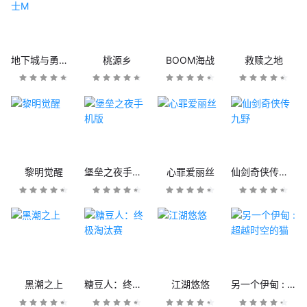
地下城与勇士M
桃源乡
BOOM海战
救赎之地
黎明觉醒
堡垒之夜手机版
心罪爱丽丝
仙剑奇侠传九野
黑潮之上
糖豆人：终极淘汰赛
江湖悠悠
另一个伊甸 : 超越时空的猫