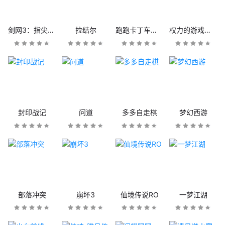
剑网3：指尖江湖
拉结尔
跑跑卡丁车官方竞速版
权力的游戏：凛冬将至
封印战记
问道
多多自走棋
梦幻西游
部落冲突
崩坏3
仙境传说RO
一梦江湖