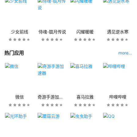
少女前线
侍魂-胧月传说
闪耀暖暖
遇见逆水寒
热门应用
more...
微信
奇游手游加速器
喜马拉雅
哔哩哔哩