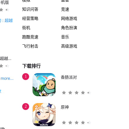
手机版
知识问答
竞速
经营策略
网络游戏
街机
角色扮演
跑酷竞速
音乐
飞行射击
高级游戏
另一个伊甸 : 超越时空的猫
下载排行
1
香肠派对
more...
2
原神