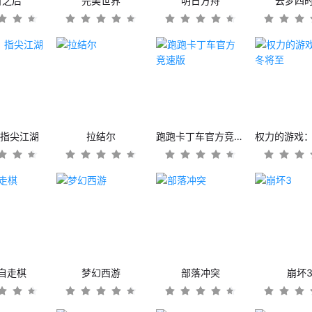
日之后
完美世界
明日方舟
云梦四
：指尖江湖
拉结尔
跑跑卡丁车官方竞速版
自走棋
梦幻西游
部落冲突
崩坏