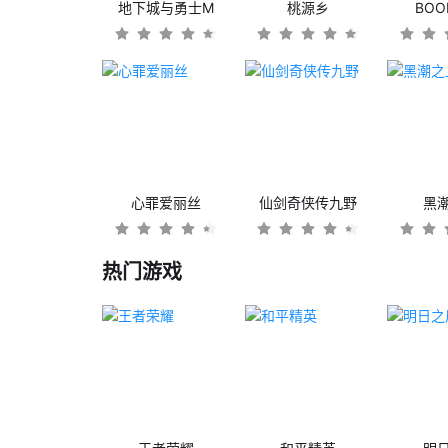
地下城与勇士M
桃源乡
BO
心罪爱丽丝
仙剑奇侠传九野
黑
热门游戏