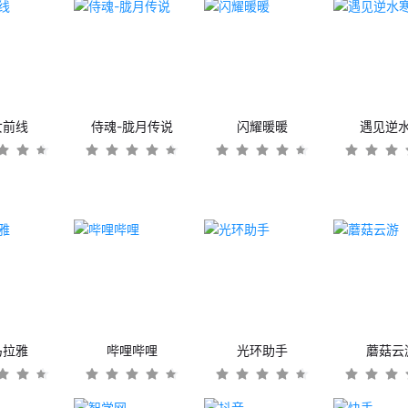
女前线
侍魂-胧月传说
闪耀暖暖
遇见逆
马拉雅
哔哩哔哩
光环助手
蘑菇云