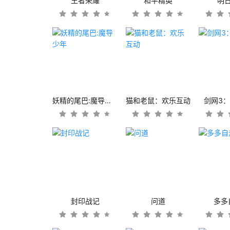
王者荣耀
和平精英
明
妖精的尾巴:魔导少年
猫和老鼠：欢乐互动
剑网3
封印战记
问道
多多