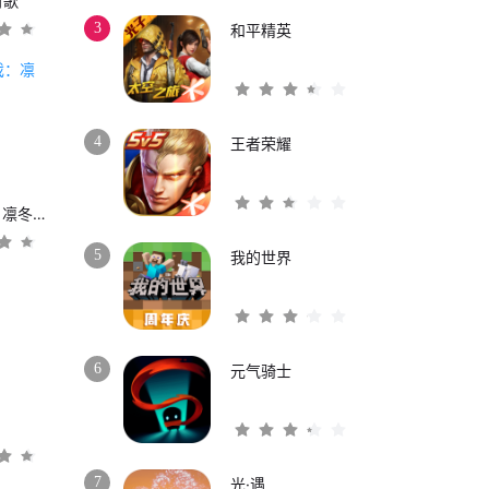
时歌
3
和平精英
4
王者荣耀
权力的游戏：凛冬将至
5
我的世界
6
元气骑士
3
7
光·遇