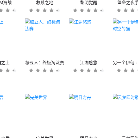
OM海战
救赎之地
黎明觉醒
堡垒之夜
潮之上
糖豆人：终极淘汰赛
江湖悠悠