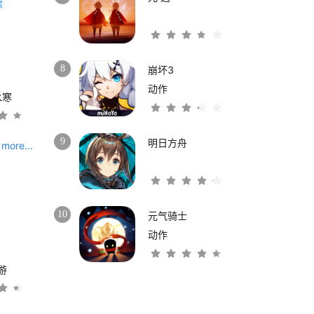
8
崩坏3
动作
水寒
9
明日方舟
more...
10
元气骑士
动作
游