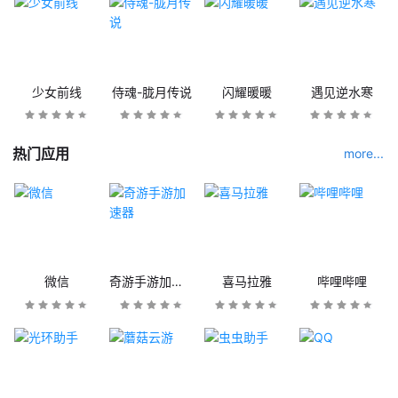
少女前线
侍魂-胧月传说
闪耀暖暖
遇见逆水寒
热门应用
more...
微信
奇游手游加速器
喜马拉雅
哔哩哔哩