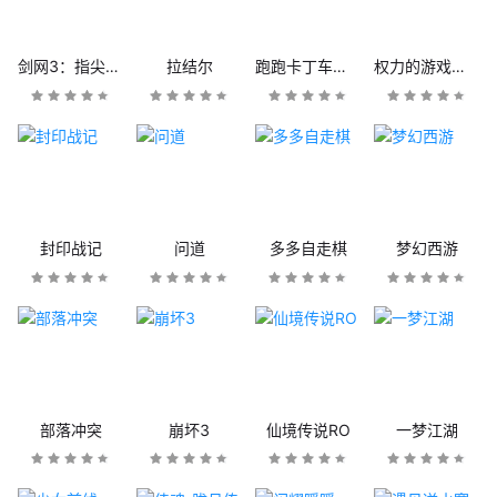
剑网3：指尖江湖
拉结尔
跑跑卡丁车官方竞速版
权力的游戏：凛冬将至
封印战记
问道
多多自走棋
梦幻西游
部落冲突
崩坏3
仙境传说RO
一梦江湖