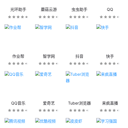
光环助手
蘑菇云游
虫虫助手
QQ
作业帮
智学网
抖音
快手
QQ音乐
爱奇艺
Tuber浏览器
来疯直播