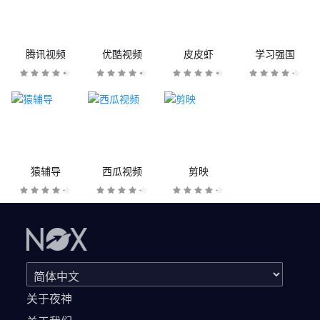
腾讯视频
优酷视频
皮皮虾
学习强国
猿辅导
西瓜视频
剪映
关于夜神