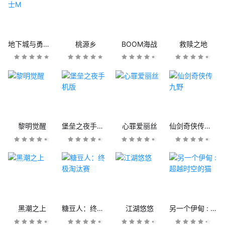
地下城与勇士M
桃源乡
BOOM海战
救赎之地
黎明觉醒
堡垒之夜手机版
心罪爱丽丝
仙剑奇侠传九野
黑潮之上
糖豆人：终极淘汰赛
江湖悠悠
另一个伊甸 : 超越时空的猫