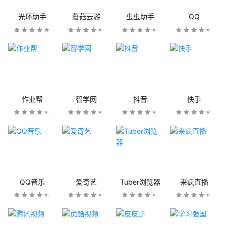
光环助手
蘑菇云游
虫虫助手
QQ
作业帮
智学网
抖音
快手
QQ音乐
爱奇艺
Tuber浏览器
来疯直播