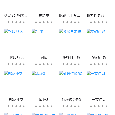
剑网3：指尖江湖
拉结尔
跑跑卡丁车官方竞速版
权力的游戏：凛冬将至
封印战记
问道
多多自走棋
梦幻西游
部落冲突
崩坏3
仙境传说RO
一梦江湖