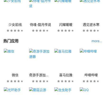
少女前线
侍魂-胧月传说
闪耀暖暖
遇见逆水寒
热门应用
more...
微信
奇游手游加速器
喜马拉雅
哔哩哔哩