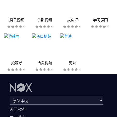
腾讯视频
优酷视频
皮皮虾
学习强国
猿辅导
西瓜视频
剪映
关于夜神