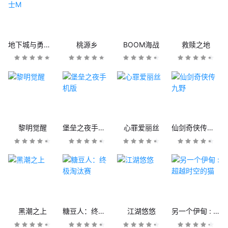
地下城与勇士M
桃源乡
BOOM海战
救赎之地
黎明觉醒
堡垒之夜手机版
心罪爱丽丝
仙剑奇侠传九野
黑潮之上
糖豆人：终极淘汰赛
江湖悠悠
另一个伊甸 : 超越时空的猫