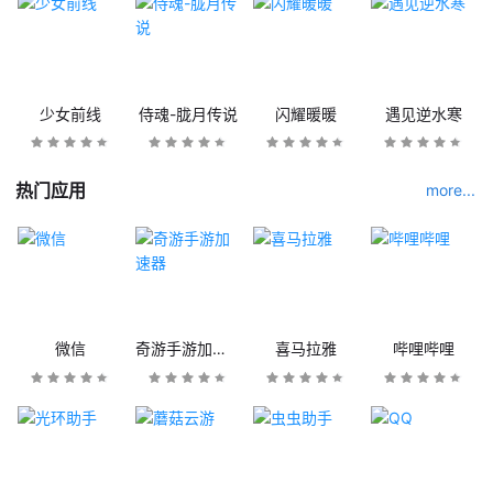
少女前线
侍魂-胧月传说
闪耀暖暖
遇见逆水寒
热门应用
more...
微信
奇游手游加速器
喜马拉雅
哔哩哔哩