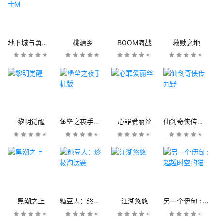
地下城与勇士M
桃源乡
BOOM海战
救赎之地
黎明觉醒
堡垒之夜手机版
心罪爱丽丝
仙剑奇侠传九野
黑潮之上
糖豆人：终极淘汰赛
江湖悠悠
另一个伊甸 : 超越时空的猫