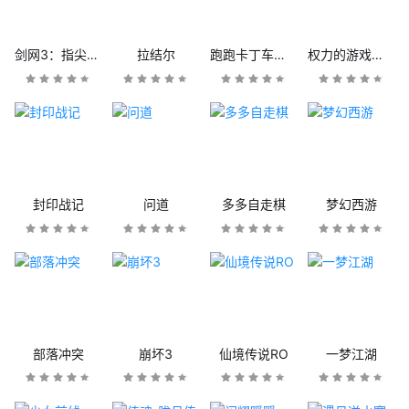
剑网3：指尖江湖
拉结尔
跑跑卡丁车官方竞速版
权力的游戏：凛冬将至
封印战记
问道
多多自走棋
梦幻西游
部落冲突
崩坏3
仙境传说RO
一梦江湖