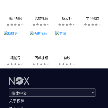
腾讯视频
优酷视频
皮皮虾
学习强国
猿辅导
西瓜视频
剪映
关于夜神