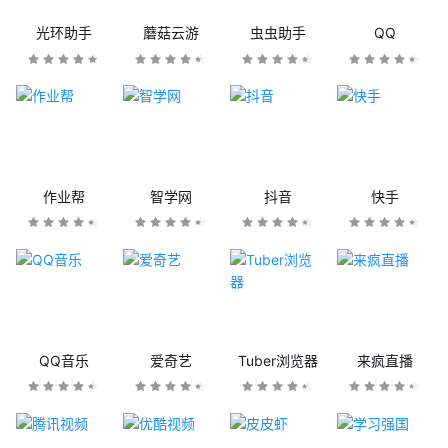
光环助手
蘑菇云游
虫虫助手
QQ
作业帮
智学网
抖音
快手
QQ音乐
爱奇艺
Tuber浏览器
来疯直播