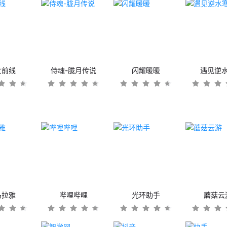
女前线
侍魂-胧月传说
闪耀暖暖
遇见逆
马拉雅
哔哩哔哩
光环助手
蘑菇云