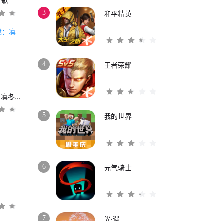
时歌
3
和平精英
4
王者荣耀
权力的游戏：凛冬将至
5
我的世界
6
元气骑士
3
7
光·遇