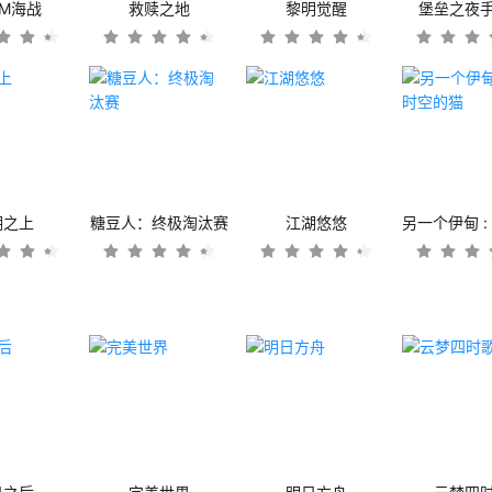
OM海战
救赎之地
黎明觉醒
堡垒之夜
潮之上
糖豆人：终极淘汰赛
江湖悠悠