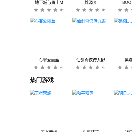
地下城与勇士M
桃源乡
BO
心罪爱丽丝
仙剑奇侠传九野
黑
热门游戏