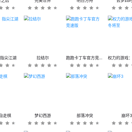
日之后
完美世界
明日方舟
云梦四
：指尖江湖
拉结尔
跑跑卡丁车官方竞速版
自走棋
梦幻西游
部落冲突
崩坏