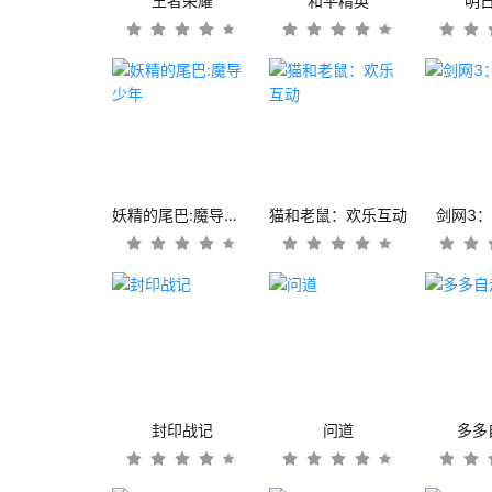
王者荣耀
和平精英
明
妖精的尾巴:魔导少年
猫和老鼠：欢乐互动
剑网3
封印战记
问道
多多