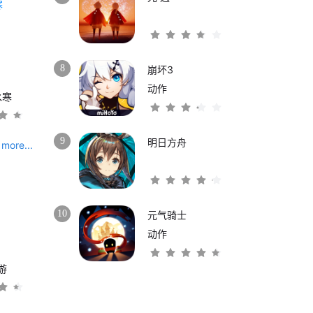
8
崩坏3
动作
水寒
9
明日方舟
more...
10
元气骑士
动作
游