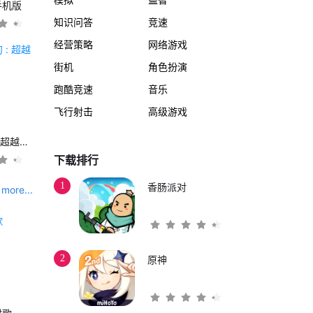
手机版
知识问答
竞速
经营策略
网络游戏
街机
角色扮演
跑酷竞速
音乐
飞行射击
高级游戏
另一个伊甸 : 超越时空的猫
下载排行
1
香肠派对
more...
2
原神