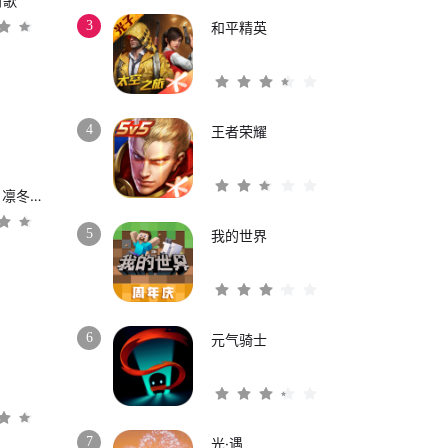
时歌
3
和平精英
4
王者荣耀
权力的游戏：凛冬将至
5
我的世界
6
元气骑士
3
7
光·遇