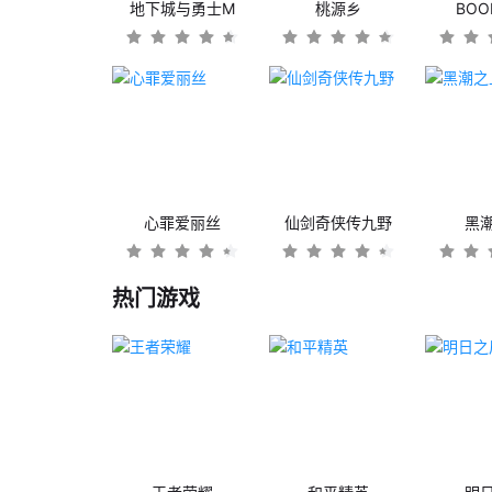
地下城与勇士M
桃源乡
BO
心罪爱丽丝
仙剑奇侠传九野
黑
热门游戏