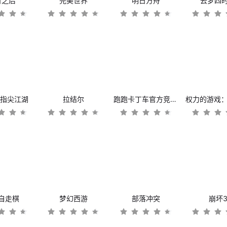
日之后
完美世界
明日方舟
云梦四
：指尖江湖
拉结尔
跑跑卡丁车官方竞速版
自走棋
梦幻西游
部落冲突
崩坏