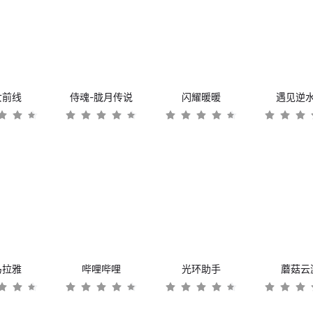
女前线
侍魂-胧月传说
闪耀暖暖
遇见逆
马拉雅
哔哩哔哩
光环助手
蘑菇云