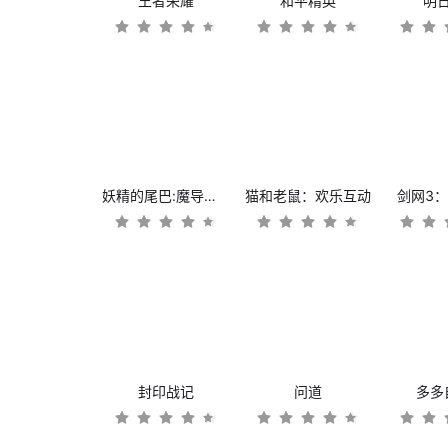
王者荣耀
和平精英
明
妖精的尾巴:魔导少年
猫和老鼠：欢乐互动
剑网3
封印战记
问道
多多