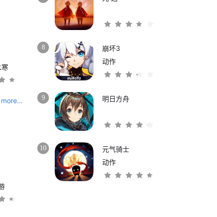
8
崩坏3
动作
水寒
9
明日方舟
more...
10
元气骑士
动作
游