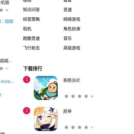
手机版
知识问答
竞速
经营策略
网络游戏
街机
角色扮演
跑酷竞速
音乐
飞行射击
高级游戏
另一个伊甸 : 超越时空的猫
下载排行
1
香肠派对
more...
2
原神