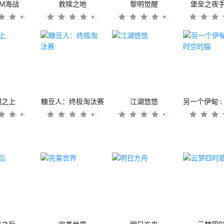
OM海战
救赎之地
黎明觉醒
堡垒之夜
潮之上
糖豆人：终极淘汰赛
江湖悠悠