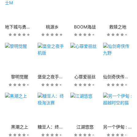
地下城与勇士M
桃源乡
BOOM海战
救赎之地
黎明觉醒
堡垒之夜手机版
心罪爱丽丝
仙剑奇侠传九野
黑潮之上
糖豆人：终极淘汰赛
江湖悠悠
另一个伊甸 : 超越时空的猫