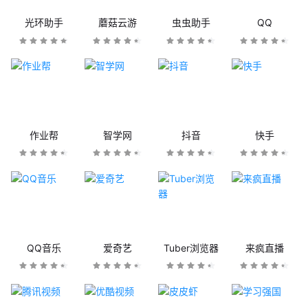
光环助手
蘑菇云游
虫虫助手
QQ
作业帮
智学网
抖音
快手
QQ音乐
爱奇艺
Tuber浏览器
来疯直播