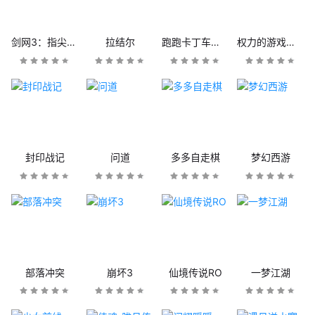
剑网3：指尖江湖
拉结尔
跑跑卡丁车官方竞速版
权力的游戏：凛冬将至
封印战记
问道
多多自走棋
梦幻西游
部落冲突
崩坏3
仙境传说RO
一梦江湖