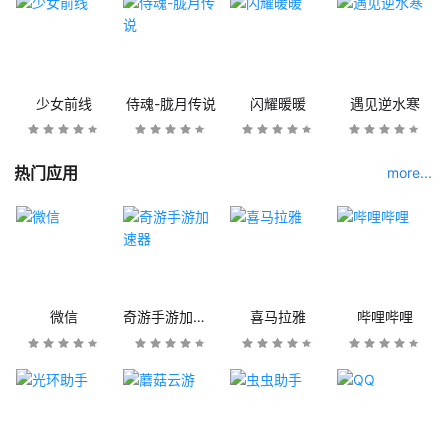
少女前线
侍魂-胧月传说
闪耀暖暖
遇见逆水寒
热门应用
more...
微信
奇游手游加速器
喜马拉雅
哔哩哔哩