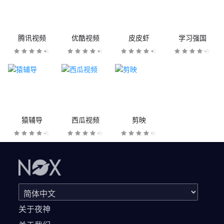
腾讯视频
优酷视频
皮皮虾
学习强国
猿辅导
西瓜视频
剪映
关于夜神