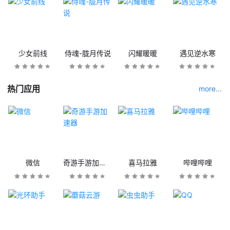
少女前线
侍魂-胧月传说
闪耀暖暖
遇见逆水寒
热门应用
more...
微信
奇游手游加速器
喜马拉雅
哔哩哔哩