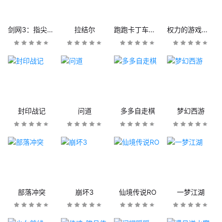
剑网3：指尖江湖
拉结尔
跑跑卡丁车官方竞速版
权力的游戏：凛冬将至
封印战记
问道
多多自走棋
梦幻西游
部落冲突
崩坏3
仙境传说RO
一梦江湖