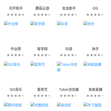
光环助手
蘑菇云游
虫虫助手
QQ
作业帮
智学网
抖音
快手
QQ音乐
爱奇艺
Tuber浏览器
来疯直播