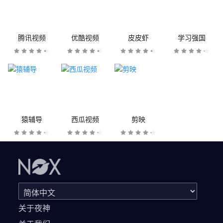
腾讯视频
优酷视频
皮皮虾
学习强国
猿辅导
西瓜视频
剪映
关于夜神