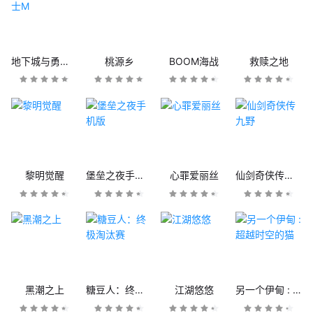
地下城与勇士M
桃源乡
BOOM海战
救赎之地
黎明觉醒
堡垒之夜手机版
心罪爱丽丝
仙剑奇侠传九野
黑潮之上
糖豆人：终极淘汰赛
江湖悠悠
另一个伊甸 : 超越时空的猫