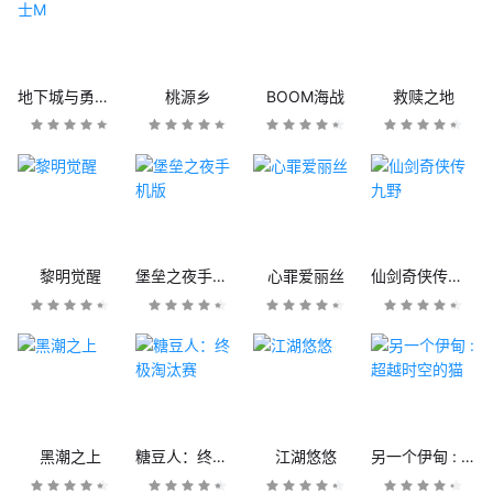
地下城与勇士M
桃源乡
BOOM海战
救赎之地
黎明觉醒
堡垒之夜手机版
心罪爱丽丝
仙剑奇侠传九野
黑潮之上
糖豆人：终极淘汰赛
江湖悠悠
另一个伊甸 : 超越时空的猫