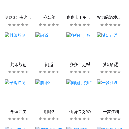
剑网3：指尖江湖
拉结尔
跑跑卡丁车官方竞速版
权力的游戏：凛冬将至
封印战记
问道
多多自走棋
梦幻西游
部落冲突
崩坏3
仙境传说RO
一梦江湖