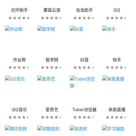
光环助手
蘑菇云游
虫虫助手
QQ
作业帮
智学网
抖音
快手
QQ音乐
爱奇艺
Tuber浏览器
来疯直播