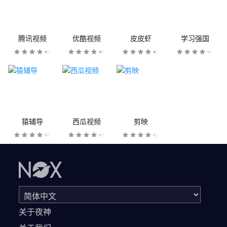
腾讯视频
优酷视频
皮皮虾
学习强国
猿辅导
西瓜视频
剪映
关于夜神