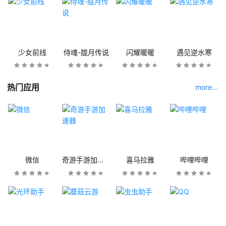
少女前线
侍魂-胧月传说
闪耀暖暖
遇见逆水寒
热门应用
more...
微信
奇游手游加速器
喜马拉雅
哔哩哔哩