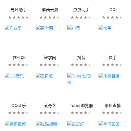
光环助手
蘑菇云游
虫虫助手
QQ
作业帮
智学网
抖音
快手
QQ音乐
爱奇艺
Tuber浏览器
来疯直播