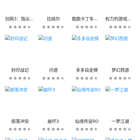
剑网3：指尖江湖
拉结尔
跑跑卡丁车官方竞速版
权力的游戏：凛冬将至
封印战记
问道
多多自走棋
梦幻西游
部落冲突
崩坏3
仙境传说RO
一梦江湖