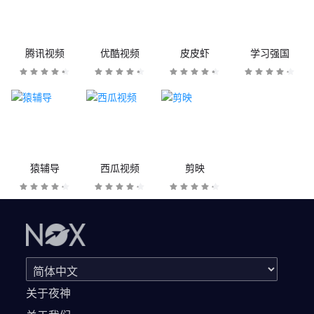
腾讯视频
优酷视频
皮皮虾
学习强国
猿辅导
西瓜视频
剪映
关于夜神