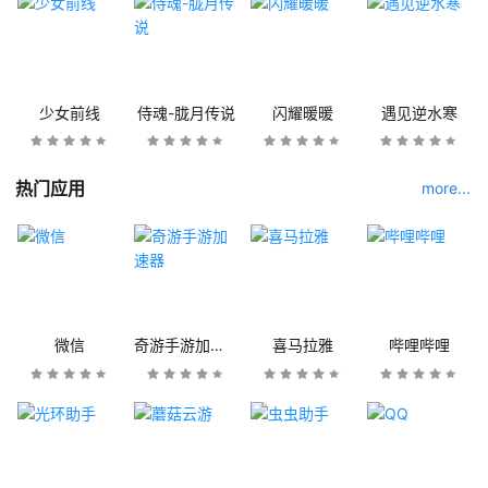
少女前线
侍魂-胧月传说
闪耀暖暖
遇见逆水寒
热门应用
more...
微信
奇游手游加速器
喜马拉雅
哔哩哔哩