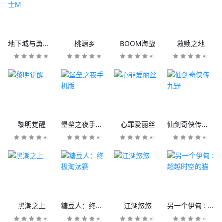
地下城与勇士M
桃源乡
BOOM海战
救赎之地
黎明觉醒
堡垒之夜手机版
心罪爱丽丝
仙剑奇侠传九野
黑潮之上
糖豆人：终极淘汰赛
江湖悠悠
另一个伊甸 : 超越时空的猫