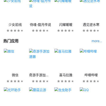
少女前线
侍魂-胧月传说
闪耀暖暖
遇见逆水寒
热门应用
more...
微信
奇游手游加速器
喜马拉雅
哔哩哔哩