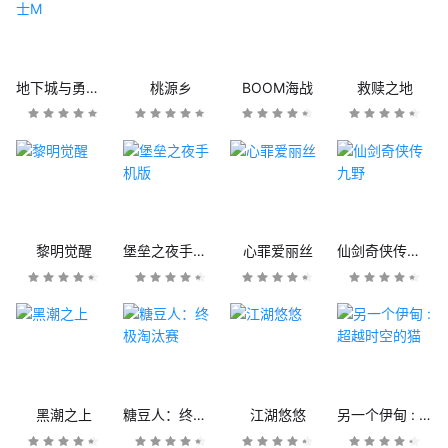
地下城与勇士M
桃源乡
BOOM海战
救赎之地
黎明觉醒
堡垒之夜手机版
心罪爱丽丝
仙剑奇侠传九野
黑潮之上
糖豆人：终极淘汰赛
江湖悠悠
另一个伊甸 : 超越时空的猫