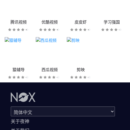
腾讯视频
优酷视频
皮皮虾
学习强国
猿辅导
西瓜视频
剪映
关于夜神