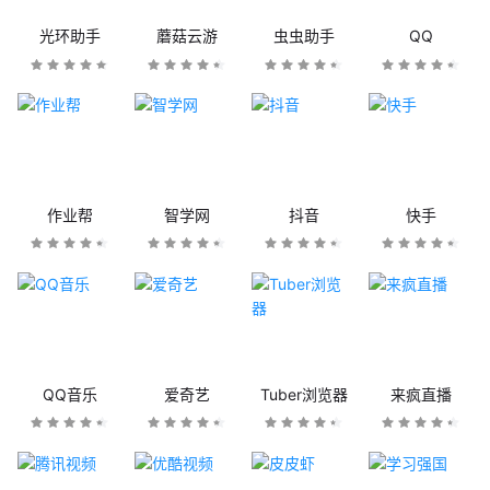
光环助手
蘑菇云游
虫虫助手
QQ
作业帮
智学网
抖音
快手
QQ音乐
爱奇艺
Tuber浏览器
来疯直播