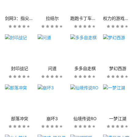
剑网3：指尖江湖
拉结尔
跑跑卡丁车官方竞速版
权力的游戏：凛冬将至
封印战记
问道
多多自走棋
梦幻西游
部落冲突
崩坏3
仙境传说RO
一梦江湖