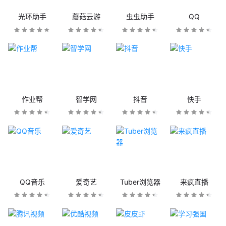
光环助手
蘑菇云游
虫虫助手
QQ
作业帮
智学网
抖音
快手
QQ音乐
爱奇艺
Tuber浏览器
来疯直播