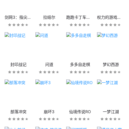
剑网3：指尖江湖
拉结尔
跑跑卡丁车官方竞速版
权力的游戏：凛冬将至
封印战记
问道
多多自走棋
梦幻西游
部落冲突
崩坏3
仙境传说RO
一梦江湖