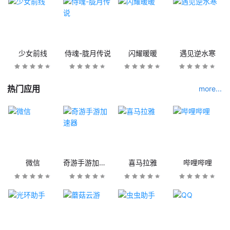
少女前线
侍魂-胧月传说
闪耀暖暖
遇见逆水寒
热门应用
more...
微信
奇游手游加速器
喜马拉雅
哔哩哔哩