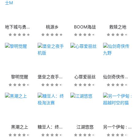
地下城与勇士M
桃源乡
BOOM海战
救赎之地
黎明觉醒
堡垒之夜手机版
心罪爱丽丝
仙剑奇侠传九野
黑潮之上
糖豆人：终极淘汰赛
江湖悠悠
另一个伊甸 : 超越时空的猫