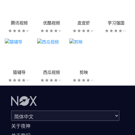
腾讯视频
优酷视频
皮皮虾
学习强国
猿辅导
西瓜视频
剪映
关于夜神