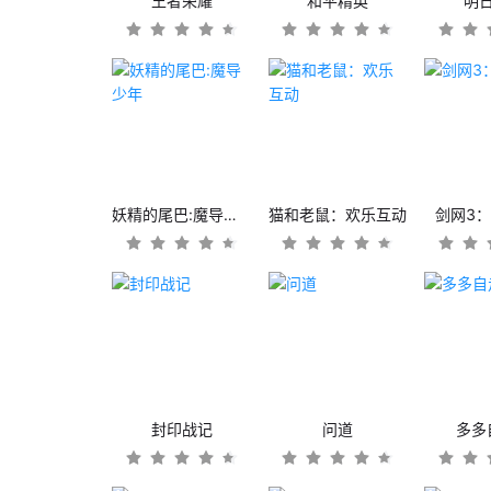
王者荣耀
和平精英
明
妖精的尾巴:魔导少年
猫和老鼠：欢乐互动
剑网3
封印战记
问道
多多