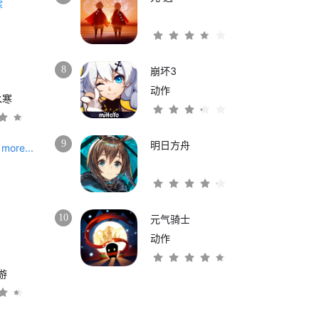
8
崩坏3
动作
水寒
9
明日方舟
more...
10
元气骑士
动作
游