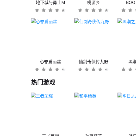
地下城与勇士M
桃源乡
BO
心罪爱丽丝
仙剑奇侠传九野
黑
热门游戏