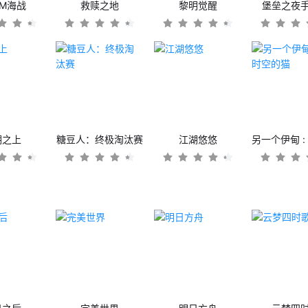
OM海战
救赎之地
黎明觉醒
堡垒之夜
潮之上
糖豆人：终极淘汰赛
江湖悠悠