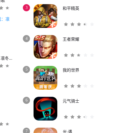
时歌
3
和平精英
4
王者荣耀
权力的游戏：凛冬将至
5
我的世界
6
元气骑士
3
7
光·遇