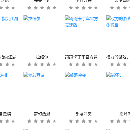
日之后
完美世界
明日方舟
云梦四
：指尖江湖
拉结尔
跑跑卡丁车官方竞速版
自走棋
梦幻西游
部落冲突
崩坏