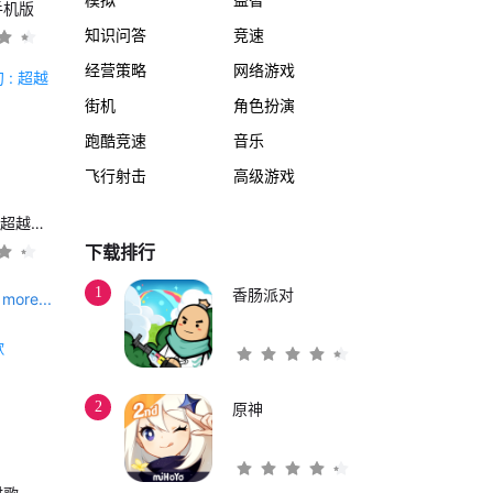
手机版
知识问答
竞速
经营策略
网络游戏
街机
角色扮演
跑酷竞速
音乐
飞行射击
高级游戏
另一个伊甸 : 超越时空的猫
下载排行
1
香肠派对
more...
2
原神