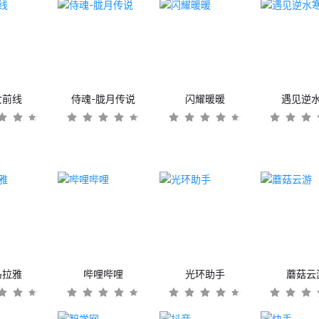
女前线
侍魂-胧月传说
闪耀暖暖
遇见逆
马拉雅
哔哩哔哩
光环助手
蘑菇云