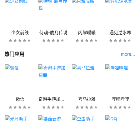
少女前线
侍魂-胧月传说
闪耀暖暖
遇见逆水寒
热门应用
more...
微信
奇游手游加速器
喜马拉雅
哔哩哔哩