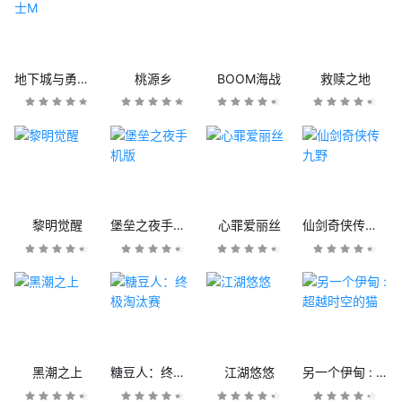
地下城与勇士M
桃源乡
BOOM海战
救赎之地
黎明觉醒
堡垒之夜手机版
心罪爱丽丝
仙剑奇侠传九野
黑潮之上
糖豆人：终极淘汰赛
江湖悠悠
另一个伊甸 : 超越时空的猫