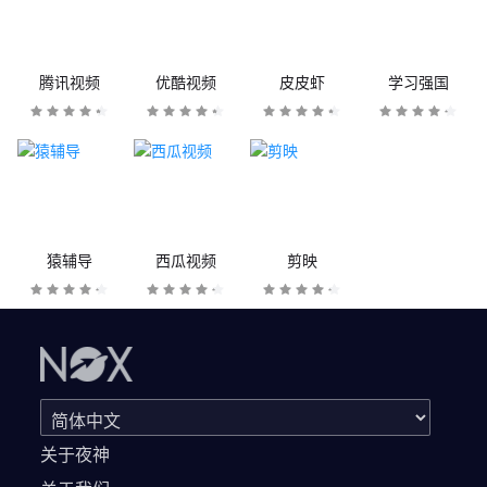
腾讯视频
优酷视频
皮皮虾
学习强国
猿辅导
西瓜视频
剪映
关于夜神