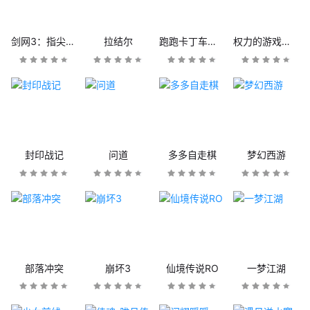
剑网3：指尖江湖
拉结尔
跑跑卡丁车官方竞速版
权力的游戏：凛冬将至
封印战记
问道
多多自走棋
梦幻西游
部落冲突
崩坏3
仙境传说RO
一梦江湖