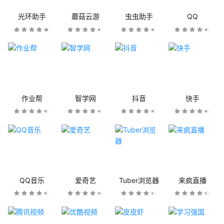
光环助手
蘑菇云游
虫虫助手
QQ
作业帮
智学网
抖音
快手
QQ音乐
爱奇艺
Tuber浏览器
来疯直播