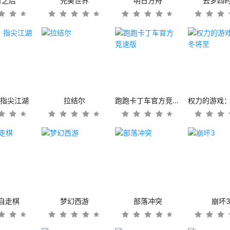
日之后
完美世界
明日方舟
云梦四
：指尖江湖
拉结尔
跑跑卡丁车官方竞速版
自走棋
梦幻西游
部落冲突
崩坏