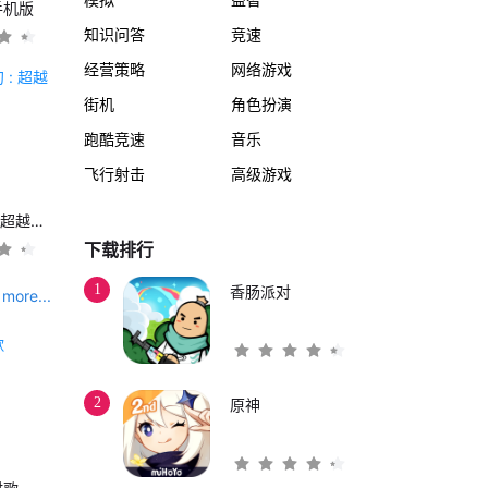
手机版
知识问答
竞速
经营策略
网络游戏
街机
角色扮演
跑酷竞速
音乐
飞行射击
高级游戏
另一个伊甸 : 超越时空的猫
下载排行
1
香肠派对
more...
2
原神