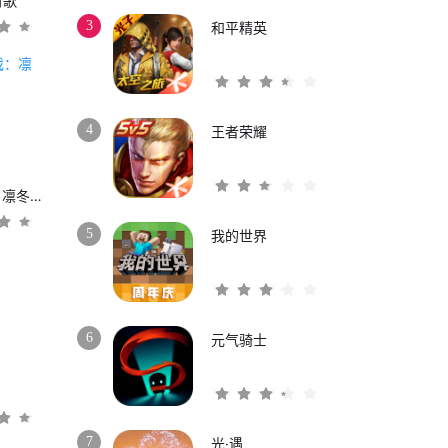
时歌
3
和平精英
4
王者荣耀
权力的游戏：凛冬将至
5
我的世界
6
元气骑士
3
7
光·遇