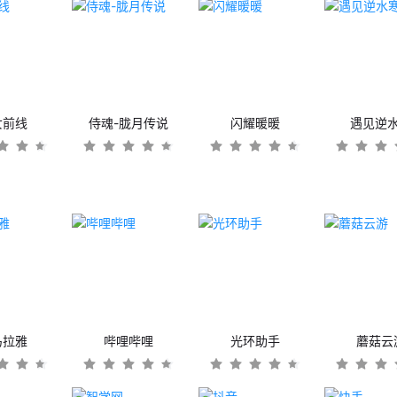
女前线
侍魂-胧月传说
闪耀暖暖
遇见逆
马拉雅
哔哩哔哩
光环助手
蘑菇云