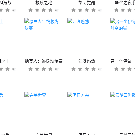
OM海战
救赎之地
黎明觉醒
堡垒之夜
潮之上
糖豆人：终极淘汰赛
江湖悠悠