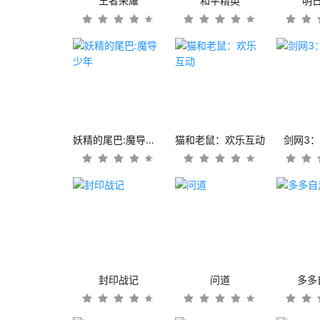
王者荣耀
和平精英
明
妖精的尾巴:魔导少年
猫和老鼠：欢乐互动
剑网3
封印战记
问道
多多