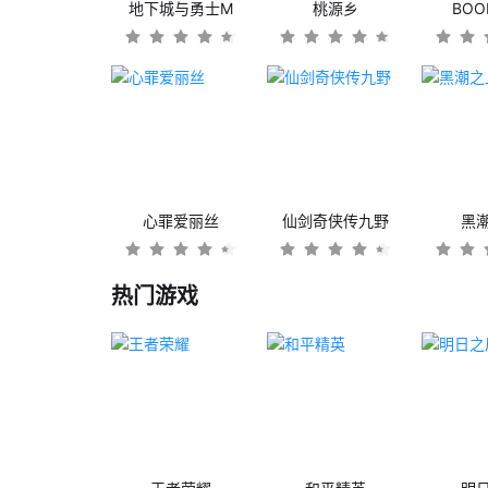
地下城与勇士M
桃源乡
BO
心罪爱丽丝
仙剑奇侠传九野
黑
热门游戏