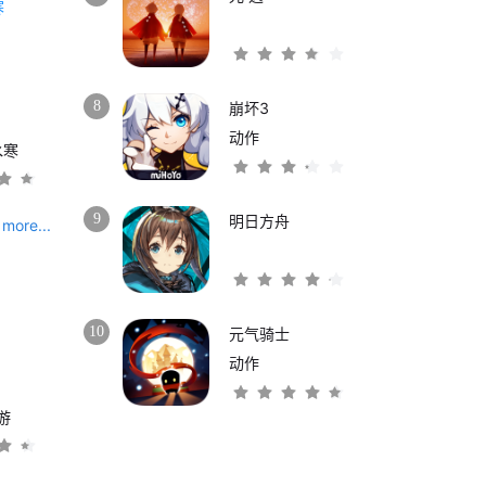
8
崩坏3
动作
水寒
9
明日方舟
more...
10
元气骑士
动作
游