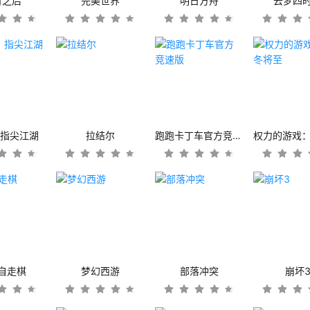
日之后
完美世界
明日方舟
云梦四
：指尖江湖
拉结尔
跑跑卡丁车官方竞速版
自走棋
梦幻西游
部落冲突
崩坏