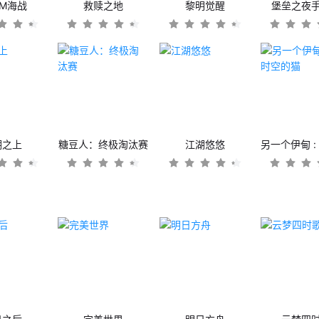
OM海战
救赎之地
黎明觉醒
堡垒之夜
潮之上
糖豆人：终极淘汰赛
江湖悠悠