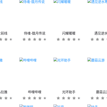
女前线
侍魂-胧月传说
闪耀暖暖
遇见逆
马拉雅
哔哩哔哩
光环助手
蘑菇云