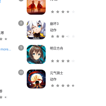
8
崩坏3
动作
水寒
9
明日方舟
more...
10
元气骑士
动作
游