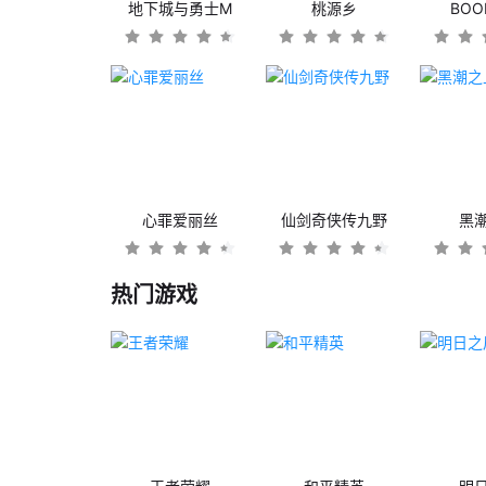
地下城与勇士M
桃源乡
BO
心罪爱丽丝
仙剑奇侠传九野
黑
热门游戏