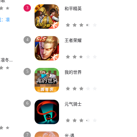
时歌
3
和平精英
4
王者荣耀
权力的游戏：凛冬将至
5
我的世界
6
元气骑士
3
7
光·遇