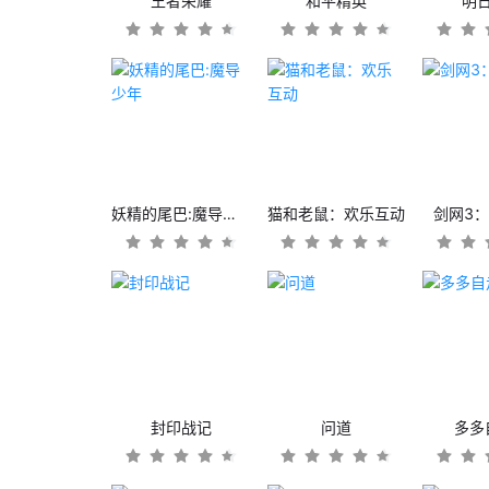
王者荣耀
和平精英
明
妖精的尾巴:魔导少年
猫和老鼠：欢乐互动
剑网3
封印战记
问道
多多