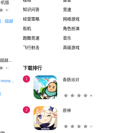
手机版
知识问答
竞速
经营策略
网络游戏
街机
角色扮演
跑酷竞速
音乐
飞行射击
高级游戏
另一个伊甸 : 超越时空的猫
下载排行
1
香肠派对
more...
2
原神