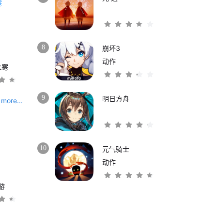
8
崩坏3
动作
水寒
9
明日方舟
more...
10
元气骑士
动作
游