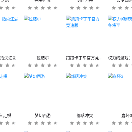
日之后
完美世界
明日方舟
云梦四
：指尖江湖
拉结尔
跑跑卡丁车官方竞速版
自走棋
梦幻西游
部落冲突
崩坏