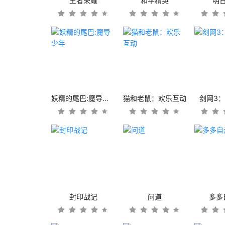
王者荣耀
和平精英
明
妖精的尾巴:魔导少年
猫和老鼠：欢乐互动
剑网3
封印战记
问道
多多