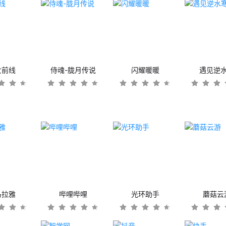
女前线
侍魂-胧月传说
闪耀暖暖
遇见逆
马拉雅
哔哩哔哩
光环助手
蘑菇云