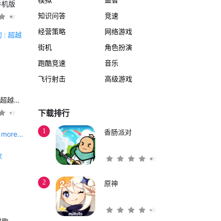
手机版
知识问答
竞速
经营策略
网络游戏
街机
角色扮演
跑酷竞速
音乐
飞行射击
高级游戏
另一个伊甸 : 超越时空的猫
下载排行
1
香肠派对
more...
2
原神