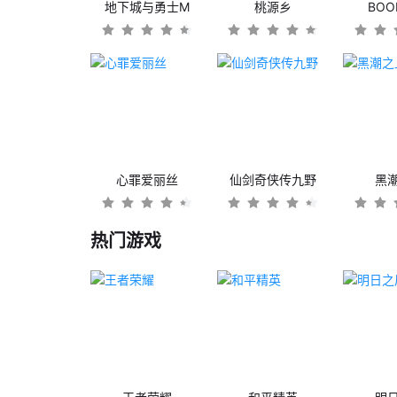
地下城与勇士M
桃源乡
BO
心罪爱丽丝
仙剑奇侠传九野
黑
热门游戏