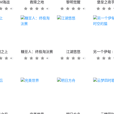
OM海战
救赎之地
黎明觉醒
堡垒之夜
潮之上
糖豆人：终极淘汰赛
江湖悠悠