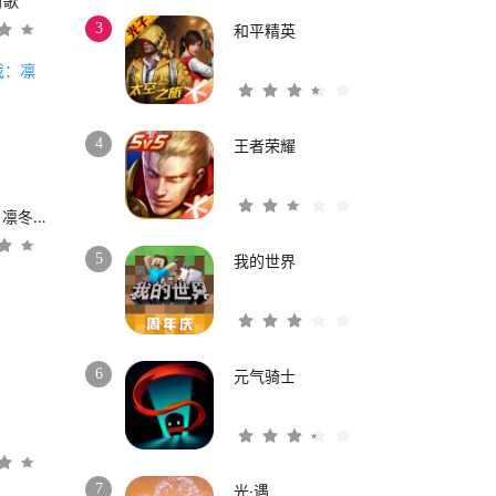
时歌
3
和平精英
4
王者荣耀
权力的游戏：凛冬将至
5
我的世界
6
元气骑士
3
7
光·遇