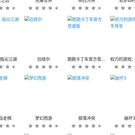
日之后
完美世界
明日方舟
云梦四
：指尖江湖
拉结尔
跑跑卡丁车官方竞速版
自走棋
梦幻西游
部落冲突
崩坏