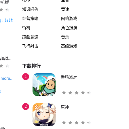
手机版
知识问答
竞速
经营策略
网络游戏
街机
角色扮演
跑酷竞速
音乐
飞行射击
高级游戏
另一个伊甸 : 超越时空的猫
下载排行
1
香肠派对
more...
2
原神