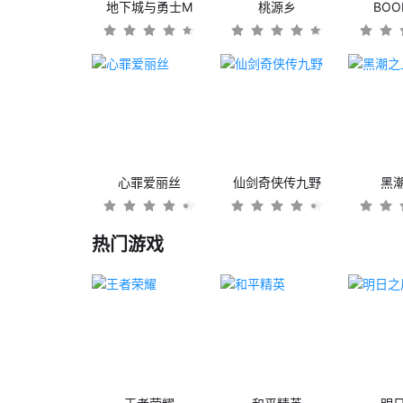
地下城与勇士M
桃源乡
BO
心罪爱丽丝
仙剑奇侠传九野
黑
热门游戏