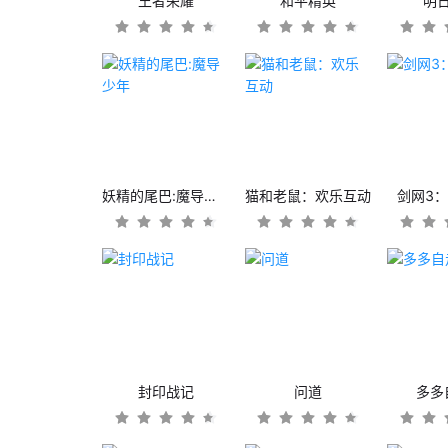
王者荣耀
和平精英
明
妖精的尾巴:魔导少年
猫和老鼠：欢乐互动
剑网3
封印战记
问道
多多