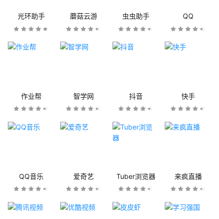
光环助手
蘑菇云游
虫虫助手
QQ
作业帮
智学网
抖音
快手
QQ音乐
爱奇艺
Tuber浏览器
来疯直播