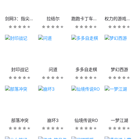
剑网3：指尖江湖
拉结尔
跑跑卡丁车官方竞速版
权力的游戏：凛冬将至
封印战记
问道
多多自走棋
梦幻西游
部落冲突
崩坏3
仙境传说RO
一梦江湖