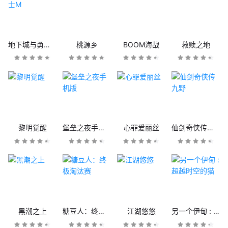
地下城与勇士M
桃源乡
BOOM海战
救赎之地
黎明觉醒
堡垒之夜手机版
心罪爱丽丝
仙剑奇侠传九野
黑潮之上
糖豆人：终极淘汰赛
江湖悠悠
另一个伊甸 : 超越时空的猫