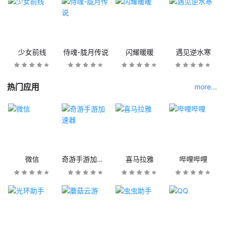
少女前线
侍魂-胧月传说
闪耀暖暖
遇见逆水寒
热门应用
more...
微信
奇游手游加速器
喜马拉雅
哔哩哔哩