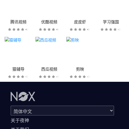
腾讯视频
优酷视频
皮皮虾
学习强国
猿辅导
西瓜视频
剪映
关于夜神