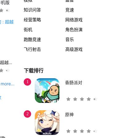
手机版
知识问答
竞速
经营策略
网络游戏
街机
角色扮演
跑酷竞速
音乐
飞行射击
高级游戏
另一个伊甸 : 超越时空的猫
下载排行
1
香肠派对
more...
2
原神