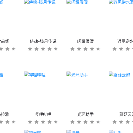
女前线
侍魂-胧月传说
闪耀暖暖
遇见逆
马拉雅
哔哩哔哩
光环助手
蘑菇云