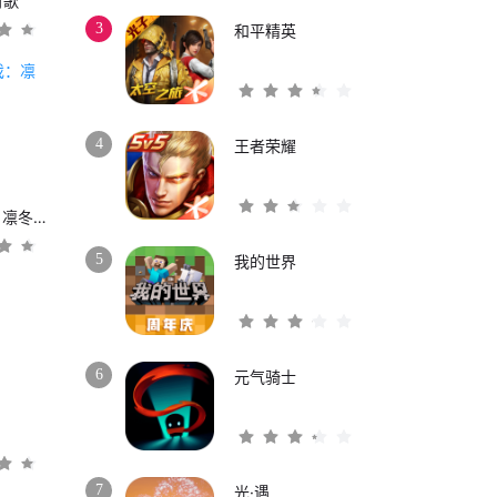
时歌
3
和平精英
4
王者荣耀
权力的游戏：凛冬将至
5
我的世界
6
元气骑士
3
7
光·遇