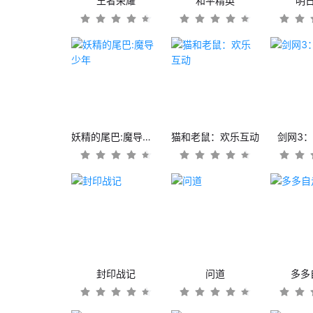
王者荣耀
和平精英
明
妖精的尾巴:魔导少年
猫和老鼠：欢乐互动
剑网3
封印战记
问道
多多