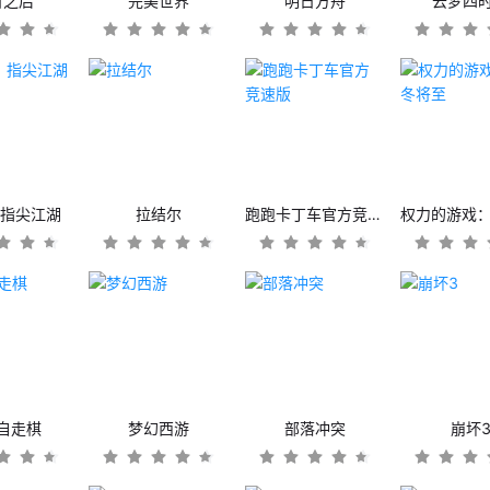
日之后
完美世界
明日方舟
云梦四
：指尖江湖
拉结尔
跑跑卡丁车官方竞速版
自走棋
梦幻西游
部落冲突
崩坏