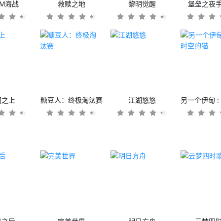
OM海战
救赎之地
黎明觉醒
堡垒之夜
潮之上
糖豆人：终极淘汰赛
江湖悠悠