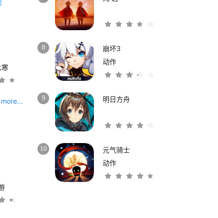
8
崩坏3
动作
水寒
9
明日方舟
more...
10
元气骑士
动作
游