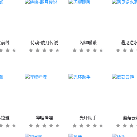
女前线
侍魂-胧月传说
闪耀暖暖
遇见逆
马拉雅
哔哩哔哩
光环助手
蘑菇云