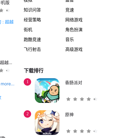
手机版
知识问答
竞速
经营策略
网络游戏
街机
角色扮演
跑酷竞速
音乐
飞行射击
高级游戏
另一个伊甸 : 超越时空的猫
下载排行
1
香肠派对
more...
2
原神