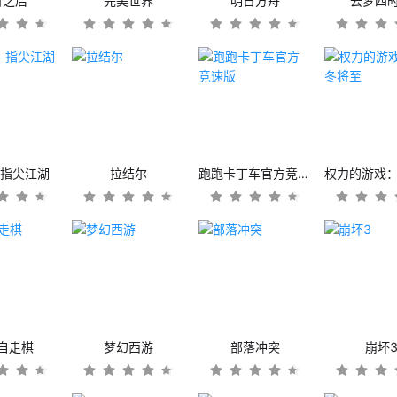
日之后
完美世界
明日方舟
云梦四
：指尖江湖
拉结尔
跑跑卡丁车官方竞速版
自走棋
梦幻西游
部落冲突
崩坏