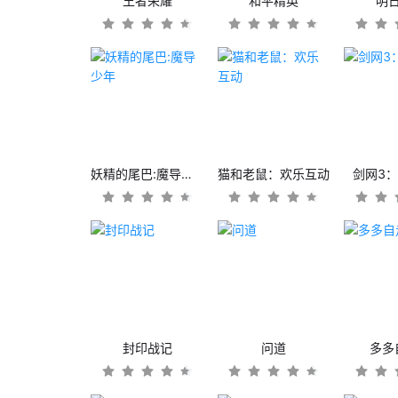
王者荣耀
和平精英
明
妖精的尾巴:魔导少年
猫和老鼠：欢乐互动
剑网3
封印战记
问道
多多