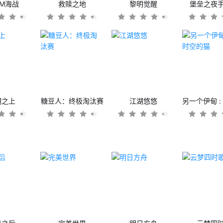
OM海战
救赎之地
黎明觉醒
堡垒之夜
潮之上
糖豆人：终极淘汰赛
江湖悠悠