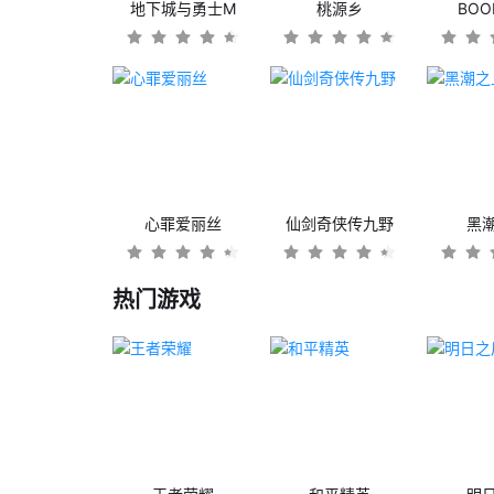
地下城与勇士M
桃源乡
BO
心罪爱丽丝
仙剑奇侠传九野
黑
热门游戏