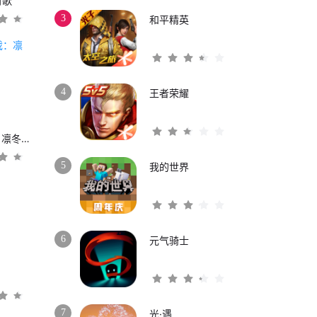
时歌
3
和平精英
4
王者荣耀
权力的游戏：凛冬将至
5
我的世界
6
元气骑士
3
7
光·遇