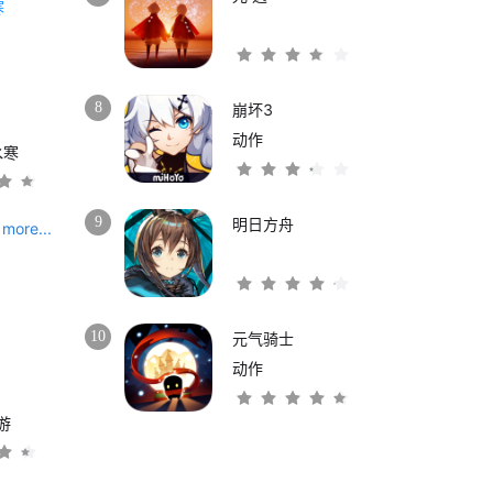
8
崩坏3
动作
水寒
9
明日方舟
more...
10
元气骑士
动作
游