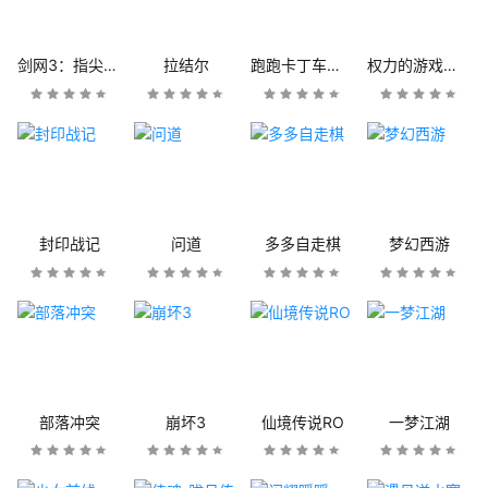
剑网3：指尖江湖
拉结尔
跑跑卡丁车官方竞速版
权力的游戏：凛冬将至
封印战记
问道
多多自走棋
梦幻西游
部落冲突
崩坏3
仙境传说RO
一梦江湖