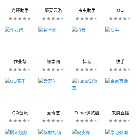
光环助手
蘑菇云游
虫虫助手
QQ
作业帮
智学网
抖音
快手
QQ音乐
爱奇艺
Tuber浏览器
来疯直播