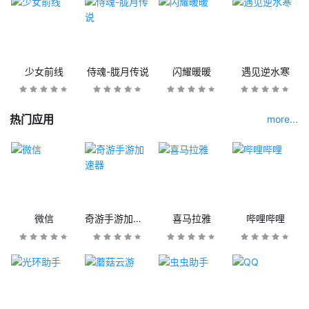
少女前线
侍魂-胧月传说
闪耀暖暖
遇见逆水寒
热门应用
more...
微信
奇游手游加速器
喜马拉雅
哔哩哔哩