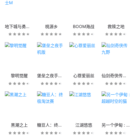
地下城与勇士M
桃源乡
BOOM海战
救赎之地
黎明觉醒
堡垒之夜手机版
心罪爱丽丝
仙剑奇侠传九野
黑潮之上
糖豆人：终极淘汰赛
江湖悠悠
另一个伊甸 : 超越时空的猫