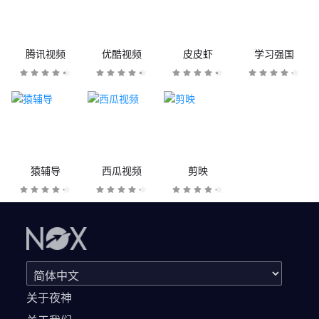
腾讯视频
优酷视频
皮皮虾
学习强国
猿辅导
西瓜视频
剪映
关于夜神