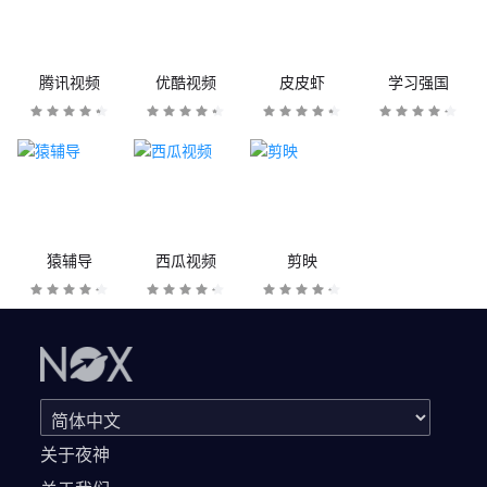
腾讯视频
优酷视频
皮皮虾
学习强国
猿辅导
西瓜视频
剪映
关于夜神