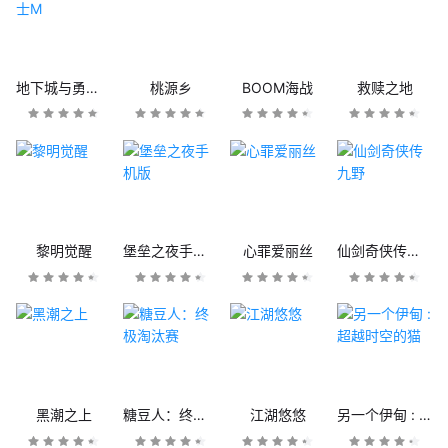
地下城与勇士M
桃源乡
BOOM海战
救赎之地
黎明觉醒
堡垒之夜手机版
心罪爱丽丝
仙剑奇侠传九野
黑潮之上
糖豆人：终极淘汰赛
江湖悠悠
另一个伊甸 : 超越时空的猫