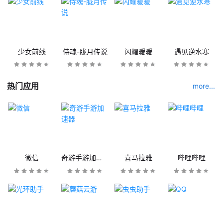
少女前线
侍魂-胧月传说
闪耀暖暖
遇见逆水寒
热门应用
more...
微信
奇游手游加速器
喜马拉雅
哔哩哔哩