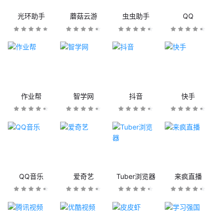
光环助手
蘑菇云游
虫虫助手
QQ
作业帮
智学网
抖音
快手
QQ音乐
爱奇艺
Tuber浏览器
来疯直播