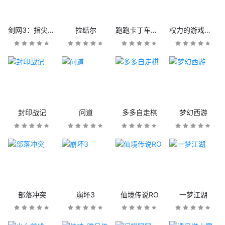
剑网3：指尖江湖
拉结尔
跑跑卡丁车官方竞速版
权力的游戏：凛冬将至
封印战记
问道
多多自走棋
梦幻西游
部落冲突
崩坏3
仙境传说RO
一梦江湖