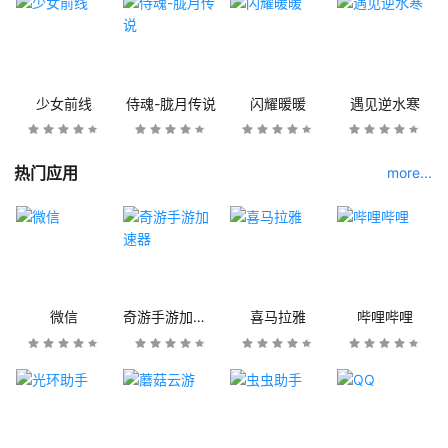
少女前线
侍魂-胧月传说
闪耀暖暖
遇见逆水寒
热门应用
more...
微信
奇游手游加速器
喜马拉雅
哔哩哔哩