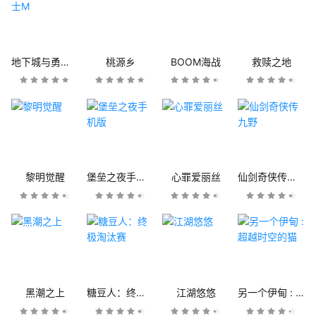
地下城与勇士M
桃源乡
BOOM海战
救赎之地
黎明觉醒
堡垒之夜手机版
心罪爱丽丝
仙剑奇侠传九野
黑潮之上
糖豆人：终极淘汰赛
江湖悠悠
另一个伊甸 : 超越时空的猫