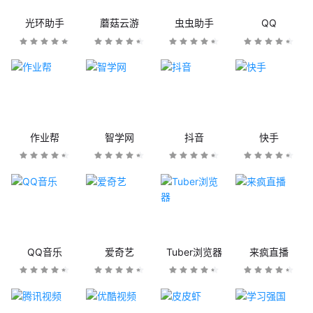
光环助手
蘑菇云游
虫虫助手
QQ
作业帮
智学网
抖音
快手
QQ音乐
爱奇艺
Tuber浏览器
来疯直播