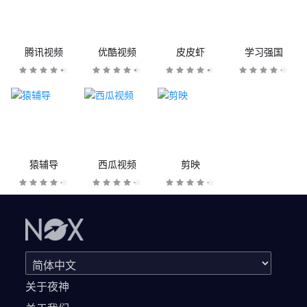
腾讯视频
优酷视频
皮皮虾
学习强国
猿辅导
西瓜视频
剪映
关于夜神