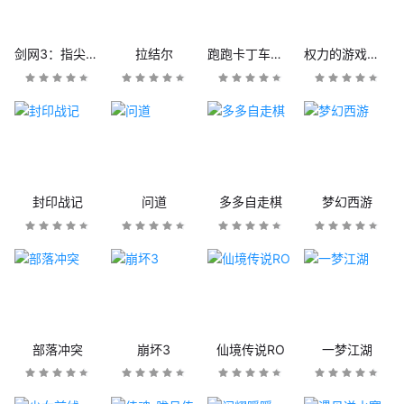
剑网3：指尖江湖
拉结尔
跑跑卡丁车官方竞速版
权力的游戏：凛冬将至
封印战记
问道
多多自走棋
梦幻西游
部落冲突
崩坏3
仙境传说RO
一梦江湖