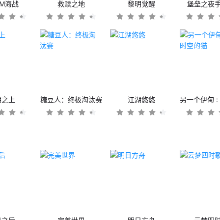
OM海战
救赎之地
黎明觉醒
堡垒之夜
潮之上
糖豆人：终极淘汰赛
江湖悠悠