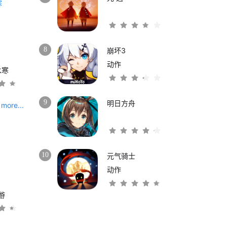
8
崩坏3
动作
水寒
9
明日方舟
more...
10
元气骑士
动作
游