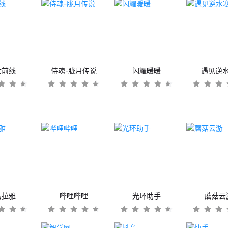
女前线
侍魂-胧月传说
闪耀暖暖
遇见逆
马拉雅
哔哩哔哩
光环助手
蘑菇云