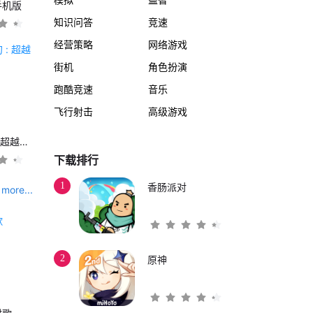
手机版
知识问答
竞速
经营策略
网络游戏
街机
角色扮演
跑酷竞速
音乐
飞行射击
高级游戏
另一个伊甸 : 超越时空的猫
下载排行
1
香肠派对
more...
2
原神