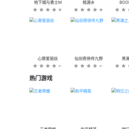
地下城与勇士M
桃源乡
BO
心罪爱丽丝
仙剑奇侠传九野
黑
热门游戏