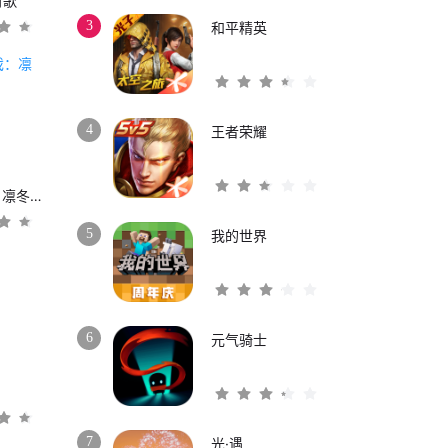
时歌
3
和平精英
4
王者荣耀
权力的游戏：凛冬将至
5
我的世界
6
元气骑士
3
7
光·遇