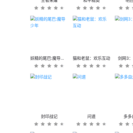
王者荣耀
和平精英
明
妖精的尾巴:魔导少年
猫和老鼠：欢乐互动
剑网3
封印战记
问道
多多