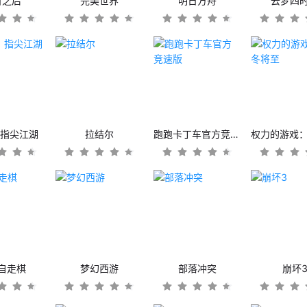
日之后
完美世界
明日方舟
云梦四
：指尖江湖
拉结尔
跑跑卡丁车官方竞速版
自走棋
梦幻西游
部落冲突
崩坏