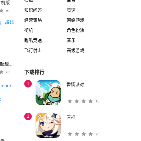
手机版
知识问答
竞速
经营策略
网络游戏
街机
角色扮演
跑酷竞速
音乐
飞行射击
高级游戏
另一个伊甸 : 超越时空的猫
下载排行
1
香肠派对
more...
2
原神