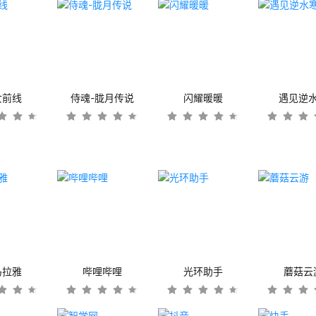
女前线
侍魂-胧月传说
闪耀暖暖
遇见逆
马拉雅
哔哩哔哩
光环助手
蘑菇云