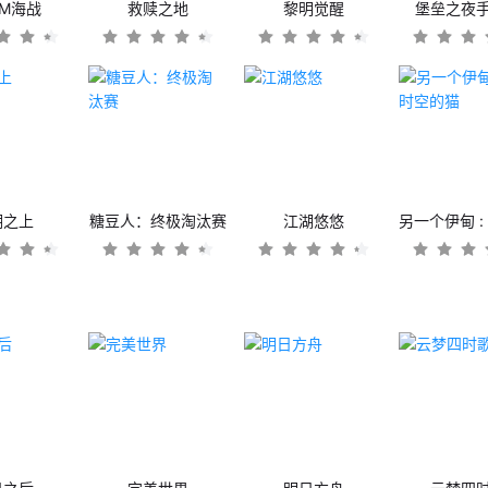
OM海战
救赎之地
黎明觉醒
堡垒之夜
潮之上
糖豆人：终极淘汰赛
江湖悠悠