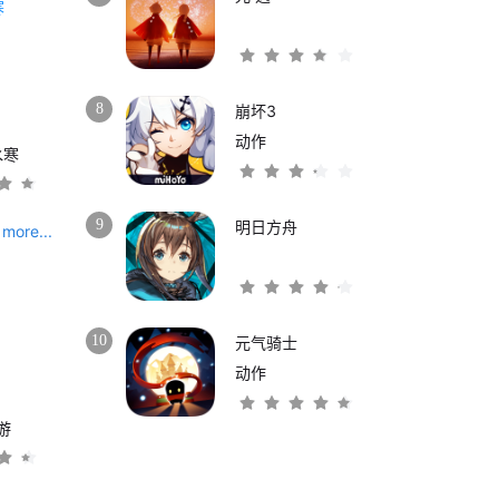
8
崩坏3
动作
水寒
9
明日方舟
more...
10
元气骑士
动作
游