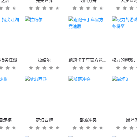
日之后
完美世界
明日方舟
云梦四
：指尖江湖
拉结尔
跑跑卡丁车官方竞速版
自走棋
梦幻西游
部落冲突
崩坏