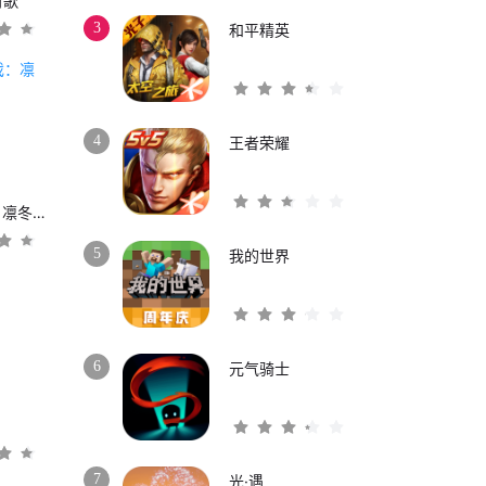
时歌
3
和平精英
4
王者荣耀
权力的游戏：凛冬将至
5
我的世界
6
元气骑士
3
7
光·遇