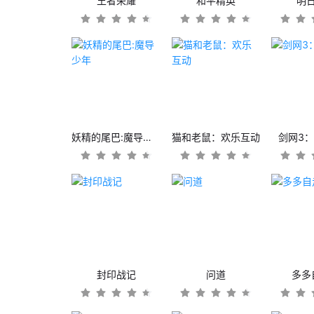
王者荣耀
和平精英
明
妖精的尾巴:魔导少年
猫和老鼠：欢乐互动
剑网3
封印战记
问道
多多