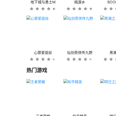
地下城与勇士M
桃源乡
BO
心罪爱丽丝
仙剑奇侠传九野
黑
热门游戏