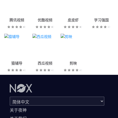
腾讯视频
优酷视频
皮皮虾
学习强国
猿辅导
西瓜视频
剪映
关于夜神