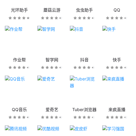
光环助手
蘑菇云游
虫虫助手
QQ
作业帮
智学网
抖音
快手
QQ音乐
爱奇艺
Tuber浏览器
来疯直播