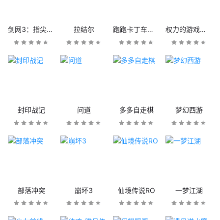
剑网3：指尖江湖
拉结尔
跑跑卡丁车官方竞速版
权力的游戏：凛冬将至
封印战记
问道
多多自走棋
梦幻西游
部落冲突
崩坏3
仙境传说RO
一梦江湖