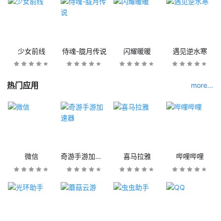
少女前线
侍魂-胧月传说
闪耀暖暖
遇见逆水寒
热门应用
more...
微信
奇游手游加速器
喜马拉雅
哔哩哔哩