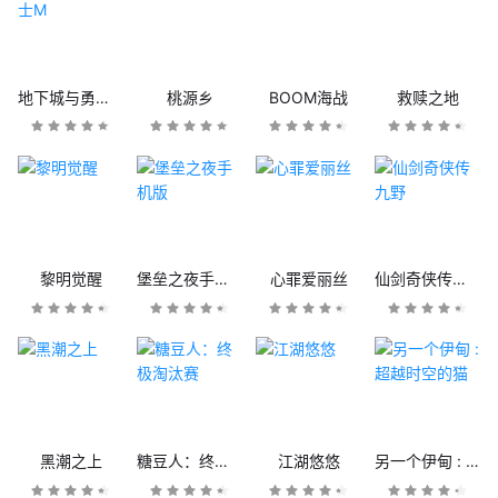
地下城与勇士M
桃源乡
BOOM海战
救赎之地
黎明觉醒
堡垒之夜手机版
心罪爱丽丝
仙剑奇侠传九野
黑潮之上
糖豆人：终极淘汰赛
江湖悠悠
另一个伊甸 : 超越时空的猫